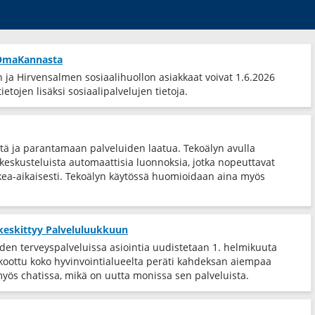
t OmaKannasta
ja Hirvensalmen sosiaalihuollon asiakkaat voivat 1.6.2026
etojen lisäksi sosiaalipalvelujen tietoja.
tä ja parantamaan palveluiden laatua. Tekoälyn avulla
eskusteluista automaattisia luonnoksia, jotka nopeuttavat
ea-​aikaisesti. Tekoälyn käytössä huomioidaan aina myös
 keskittyy Palveluluukkuun
iden terveyspalveluissa asiointia uudistetaan 1. helmikuuta
 koottu koko hyvinvointialueelta peräti kahdeksan aiempaa
myös chatissa, mikä on uutta monissa sen palveluista.