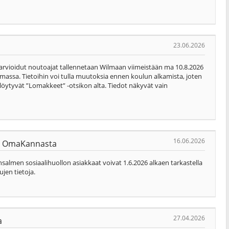
23.06.2026
 arvioidut noutoajat tallennetaan Wilmaan viimeistään ma 10.8.2026
massa. Tietoihin voi tulla muutoksia ennen koulun alkamista, joten
t löytyvät ”Lomakkeet” -otsikon alta. Tiedot näkyvät vain
16.06.2026
nyt OmaKannasta
almen sosiaalihuollon asiakkaat voivat 1.6.2026 alkaen tarkastella
ujen tietoja.
27.04.2026
a