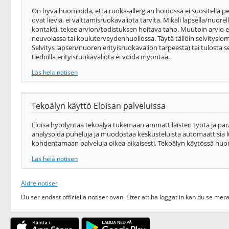
On hyvä huomioida, että ruoka-allergian hoidossa ei suositella pe
ovat lieviä, ei välttämisruokavaliota tarvita. Mikäli lapsella/nuor
kontakti, tekee arvion/todistuksen hoitava taho. Muutoin arvio e
neuvolassa tai kouluterveydenhuollossa. Täytä tällöin selvitysl
Selvitys lapsen/nuoren erityisruokavalion tarpeesta) tai tulosta se
tiedoilla erityisruokavaliota ei voida myöntää.
Läs hela notisen
Tekoälyn käyttö Eloisan palveluissa
Eloisa hyödyntää tekoälyä tukemaan ammattilaisten työtä ja par
analysoida puheluja ja muodostaa keskusteluista automaattisia 
kohdentamaan palveluja oikea-​aikaisesti. Tekoälyn käytössä huo
Läs hela notisen
Äldre notiser
Du ser endast officiella notiser ovan. Efter att ha loggat in kan du se mera