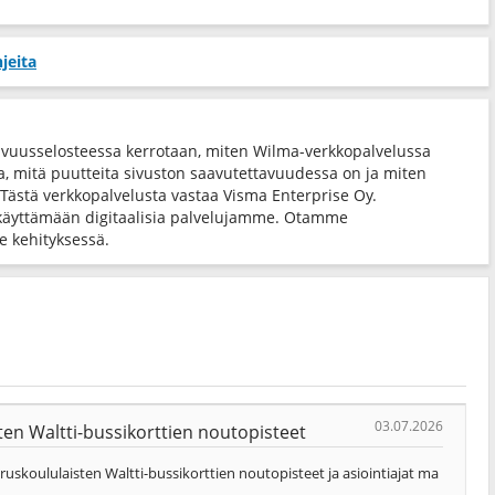
jeita
avuusselosteessa kerrotaan, miten Wilma-verkkopalvelussa
ta, mitä puutteita sivuston saavutettavuudessa on ja miten
 Tästä verkkopalvelusta vastaa Visma Enterprise Oy.
käyttämään digitaalisia palvelujamme. Otamme
 kehityksessä.
03.07.2026
en Waltti-bussikorttien noutopisteet
skoululaisten Waltti-bussikorttien noutopisteet ja asiointiajat ma