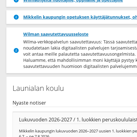
Mikkelin kaupungin opetuksen käyttäjätunnukset, oh
Wilman saavutettavuusseloste
Wilma-verkkopalvelun saavutettavuus: Tässä saavutett
noudatetaan lakia digitaalisten palvelujen tarjoamises
voit antaa meille palautetta saavutettavuusongelmista.
Haluamme, että mahdollisimman moni käyttäjä pystyy 
saavutettavuuden huomioon digitaalisten palvelujemme
Launialan koulu
Nyaste notiser
Lukuvuoden 2026-2027 / 1. luokkien peruskoululaist
Mikkelin kaupungin lukuvuoden 2026–2027 uusien 1. luokkien peru
6.7. – pe 7.8.2026