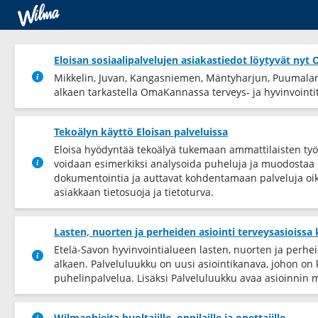
Eloisan sosiaalipalvelujen asiakastiedot löytyvät ny
Mikkelin, Juvan, Kangasniemen, Mäntyharjun, Puumalan 
alkaen tarkastella OmaKannassa terveys-​ ja hyvinvointiti
Tekoälyn käyttö Eloisan palveluissa
Eloisa hyödyntää tekoälyä tukemaan ammattilaisten työ
voidaan esimerkiksi analysoida puheluja ja muodostaa k
dokumentointia ja auttavat kohdentamaan palveluja oik
asiakkaan tietosuoja ja tietoturva.
Lasten, nuorten ja perheiden asiointi terveysasioissa
Etelä-Savon hyvinvointialueen lasten, nuorten ja perhe
alkaen. Palveluluukku on uusi asiointikanava, johon on
puhelinpalvelua. Lisäksi Palveluluukku avaa asioinnin 
Wilmaohjeita huoltajille, oppilaille ja opettajille