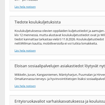
Läs hela notisen
Tiedote koulukuljetuksista
Koulukuljetuksessa olevien oppilaiden kuljetustiedot ja aamujen
klo 12 mennessä, mutta alustavat koulukuljetustiedot ovat jo Wil
tiedot kannattaa tarkastaa vielä ti 11.8.2026. Koulukuljetustiedo
nettiWilman kautta, mobiiliversiolla ei voi tutkia lomakkeita.
Läs hela notisen
Eloisan sosiaalipalvelujen asiakastiedot löytyvät 
Mikkelin, Juvan, Kangasniemen, Mäntyharjun, Puumalan ja Hirvens
OmaKannassa terveys-​ ja hyvinvointitietojen lisäksi sosiaalipalvel
Läs hela notisen
Erityisruokavaliot varhaiskasvatuksessa ja kouluiss