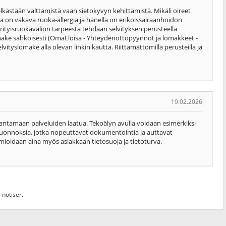
lkästään välttämistä vaan sietokyvyn kehittämistä. Mikäli oireet
ella on vakava ruoka-allergia ja hänellä on erikoissairaanhoidon
rityisruokavalion tarpeesta tehdään selvityksen perusteella
omake sähköisesti (OmaEloisa - Yhteydenottopyynnöt ja lomakkeet -
lvityslomake alla olevan linkin kautta. Riittämättömillä perusteilla ja
19.02.2026
antamaan palveluiden laatua. Tekoälyn avulla voidaan esimerkiksi
luonnoksia, jotka nopeuttavat dokumentointia ja auttavat
mioidaan aina myös asiakkaan tietosuoja ja tietoturva.
 notiser.