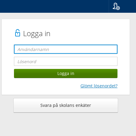
Språk
Suomi
Svenska
Logga in
English
Glömt lösenordet?
Svara på skolans enkäter