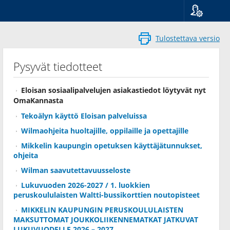
Kieli
Suomi
Tulostettava versio
Svenska
English
Pysyvät tiedotteet
Eloisan sosiaalipalvelujen asiakastiedot löytyvät nyt
OmaKannasta
Tekoälyn käyttö Eloisan palveluissa
Wilmaohjeita huoltajille, oppilaille ja opettajille
Mikkelin kaupungin opetuksen käyttäjätunnukset,
ohjeita
Wilman saavutettavuusseloste
Lukuvuoden 2026-2027 / 1. luokkien
peruskoululaisten Waltti-bussikorttien noutopisteet
MIKKELIN KAUPUNGIN PERUSKOULULAISTEN
MAKSUTTOMAT JOUKKOLIIKENNEMATKAT JATKUVAT
LUKUVUODELLE 2026 – 2027