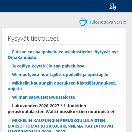
Kieli
Suomi
Tulostettava versio
Svenska
English
Pysyvät tiedotteet
Eloisan sosiaalipalvelujen asiakastiedot löytyvät nyt
OmaKannasta
Tekoälyn käyttö Eloisan palveluissa
Wilmaohjeita huoltajille, oppilaille ja opettajille
Mikkelin kaupungin opetuksen käyttäjätunnukset,
ohjeita
Wilman saavutettavuusseloste
Lukuvuoden 2026-2027 / 1. luokkien
peruskoululaisten Waltti-bussikorttien noutopisteet
MIKKELIN KAUPUNGIN PERUSKOULULAISTEN
MAKSUTTOMAT JOUKKOLIIKENNEMATKAT JATKUVAT
LUKUVUODELLE 2026 – 2027