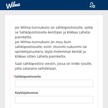
Kieli
Unohditko
Suomi
Svenska
salasanasi?
Jos Wilma-tunnuksesi on sähköpostiosoite, syötä
English
se Sähköpostiosoite-kenttään ja klikkaa Lähetä-
painiketta.
Jos Wilma-tunnuksesi on muu kuin
sähköpostiosoite, esim. etunimi.sukunimi tai
opiskelijanumero, täytä molemmat kentät ja
klikkaa sitten Lähetä-painiketta.
Saat sähköpostiisi viestin, jossa on linkki sivulle,
jolla salasana vaihdetaan.
Sähköpostiosoite
Käyttäjätunnus