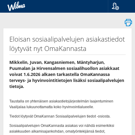
Language
Suomi
Svenska
English
Eloisan sosiaalipalvelujen asiakastiedot
löytyvät nyt OmaKannasta
Mikkelin, Juvan, Kangasniemen, Mäntyharjun,
Puumalan ja Hirvensalmen sosiaalihuollon asiakkaat
voivat 1.6.2026 alkaen tarkastella OmaKannassa
terveys-​ ja hyvinvointitietojen lisäksi sosiaalipalvelujen
tietoja.