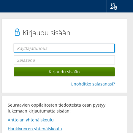
Kieli
Suomi
Svenska
Kirjaudu sisään
English
Unohditko salasanasi?
Seuraavien oppilaitosten tiedotteista osan pystyy
lukemaan kirjautumatta sisään:
Anttolan yhtenäiskoulu
Haukivuoren yhtenäiskoulu