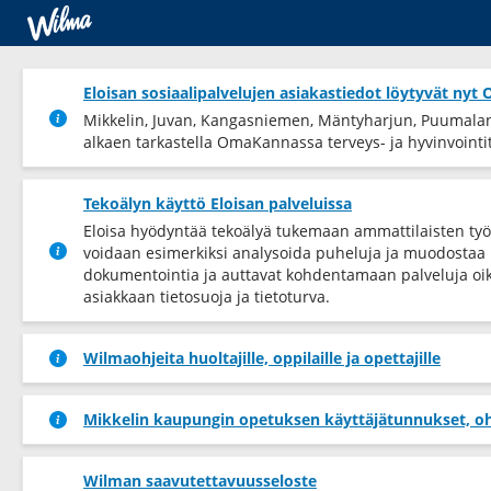
Eloisan sosiaalipalvelujen asiakastiedot löytyvät ny
Mikkelin, Juvan, Kangasniemen, Mäntyharjun, Puumalan 
alkaen tarkastella OmaKannassa terveys-​ ja hyvinvointiti
Tekoälyn käyttö Eloisan palveluissa
Eloisa hyödyntää tekoälyä tukemaan ammattilaisten työ
voidaan esimerkiksi analysoida puheluja ja muodostaa k
dokumentointia ja auttavat kohdentamaan palveluja oik
asiakkaan tietosuoja ja tietoturva.
Wilmaohjeita huoltajille, oppilaille ja opettajille
Mikkelin kaupungin opetuksen käyttäjätunnukset, oh
Wilman saavutettavuusseloste