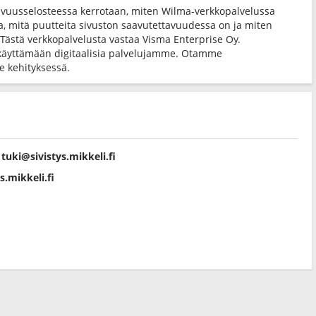
avuusselosteessa kerrotaan, miten Wilma-verkkopalvelussa
ta, mitä puutteita sivuston saavutettavuudessa on ja miten
 Tästä verkkopalvelusta vastaa Visma Enterprise Oy.
käyttämään digitaalisia palvelujamme. Otamme
 kehityksessä.
:
tuki@sivistys.mikkeli.fi
s.mikkeli.fi