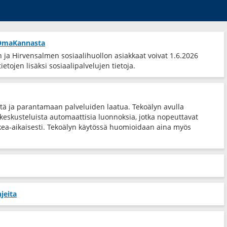
t OmaKannasta
ja Hirvensalmen sosiaalihuollon asiakkaat voivat 1.6.2026
etojen lisäksi sosiaalipalvelujen tietoja.
tä ja parantamaan palveluiden laatua. Tekoälyn avulla
eskusteluista automaattisia luonnoksia, jotka nopeuttavat
ea-​aikaisesti. Tekoälyn käytössä huomioidaan aina myös
jeita