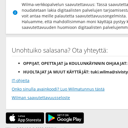
Wilma-verkkopalvelun saavutettavuus: Tässä saavutett
noudatetaan lakia digitaalisten palvelujen tarjoamises
voit antaa meille palautetta saavutettavuusongelmista.
Haluamme, että mahdollisimman moni käyttäjä pystyy 
saavutettavuuden huomioon digitaalisten palvelujemme
Unohtuiko salasana? Ota yhteyttä:
OPPIJAT, OPETTAJAT ja KOULUNKÄYNNIN OHJAAJAT
HUOLTAJAT JA MUUT KÄYTTÄJÄT:
tuki.wilma@sivisty
IT-ohjeita
Onko sinulla avainkoodi? Luo Wilmatunnus tästä
Wilman saavutettavuusseloste