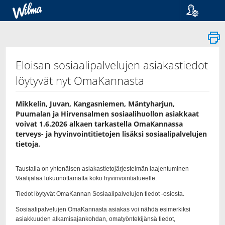
Språk
Suomi
Svenska
English
Eloisan sosiaalipalvelujen asiakastiedot
löytyvät nyt OmaKannasta
Mikkelin, Juvan, Kangasniemen, Mäntyharjun,
Puumalan ja Hirvensalmen sosiaalihuollon asiakkaat
voivat 1.6.2026 alkaen tarkastella OmaKannassa
terveys-​ ja hyvinvointitietojen lisäksi sosiaalipalvelujen
tietoja.