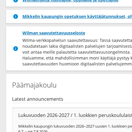
Mikkelin kaupungin opetuksen käyttäjätunnukset, oh
Wilman saavutettavuusseloste
Wilma-verkkopalvelun saavutettavuus: Tässä saavutett
noudatetaan lakia digitaalisten palvelujen tarjoamises
voit antaa meille palautetta saavutettavuusongelmista.
Haluamme, että mahdollisimman moni käyttäjä pystyy 
saavutettavuuden huomioon digitaalisten palvelujemme
Päämajakoulu
Latest announcements
Lukuvuoden 2026-2027 / 1. luokkien peruskoululaist
Mikkelin kaupungin lukuvuoden 2026–2027 uusien 1. luokkien peru
6.7. – pe 7.8.2026