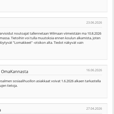
23.06.2026
 arvioidut noutoajat tallennetaan Wilmaan viimeistään ma 10.8.2026
massa. Tietoihin voi tulla muutoksia ennen koulun alkamista, joten
t löytyvät ”Lomakkeet” -otsikon alta. Tiedot näkyvät vain
16.06.2026
nyt OmaKannasta
almen sosiaalihuollon asiakkaat voivat 1.6.2026 alkaen tarkastella
ujen tietoja.
27.04.2026
a