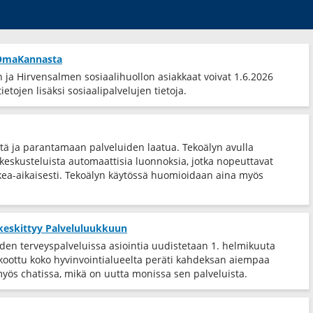
t OmaKannasta
ja Hirvensalmen sosiaalihuollon asiakkaat voivat 1.6.2026
etojen lisäksi sosiaalipalvelujen tietoja.
tä ja parantamaan palveluiden laatua. Tekoälyn avulla
eskusteluista automaattisia luonnoksia, jotka nopeuttavat
ea-​aikaisesti. Tekoälyn käytössä huomioidaan aina myös
 keskittyy Palveluluukkuun
iden terveyspalveluissa asiointia uudistetaan 1. helmikuuta
 koottu koko hyvinvointialueelta peräti kahdeksan aiempaa
myös chatissa, mikä on uutta monissa sen palveluista.