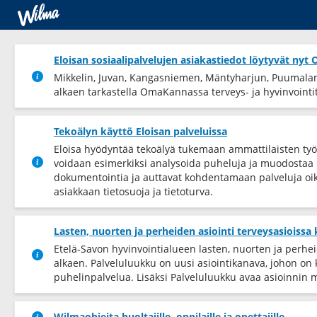
Eloisan sosiaalipalvelujen asiakastiedot löytyvät ny
Mikkelin, Juvan, Kangasniemen, Mäntyharjun, Puumalan 
alkaen tarkastella OmaKannassa terveys-​ ja hyvinvointiti
Tekoälyn käyttö Eloisan palveluissa
Eloisa hyödyntää tekoälyä tukemaan ammattilaisten työ
voidaan esimerkiksi analysoida puheluja ja muodostaa k
dokumentointia ja auttavat kohdentamaan palveluja oik
asiakkaan tietosuoja ja tietoturva.
Lasten, nuorten ja perheiden asiointi terveysasioissa
Etelä-Savon hyvinvointialueen lasten, nuorten ja perhe
alkaen. Palveluluukku on uusi asiointikanava, johon on
puhelinpalvelua. Lisäksi Palveluluukku avaa asioinnin 
Wilmaohjeita huoltajille, oppilaille ja opettajille