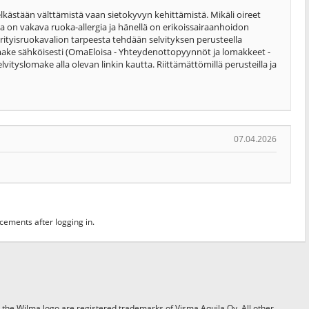
lkästään välttämistä vaan sietokyvyn kehittämistä. Mikäli oireet
ella on vakava ruoka-allergia ja hänellä on erikoissairaanhoidon
rityisruokavalion tarpeesta tehdään selvityksen perusteella
omake sähköisesti (OmaEloisa - Yhteydenottopyynnöt ja lomakkeet -
lvityslomake alla olevan linkin kautta. Riittämättömillä perusteilla ja
07.04.2026
ments after logging in.
the Wilma logo are registered trademarks of Visma Aquila Oy. All other