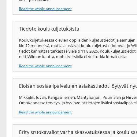
Read the whole announcement
Tiedote koulukuljetuksista
Koulukuljetuksessa olevien oppilaiden kuljetustiedot ja aamujen
klo 12 mennessä, mutta alustavat koulukuljetustiedot ovat jo Wil
tiedot kannattaa tarkastaa vielä ti 11.8.2026. Koulukuljetustiedo
nettiWilman kautta, mobiiliversiolla ei voi tutkia lomakkeita.
Read the whole announcement
Eloisan sosiaalipalvelujen asiakastiedot löytyvät 
Mikkelin, Juvan, Kangasniemen, Mäntyharjun, Puumalan ja Hirvens
OmaKannassa terveys-​ ja hyvinvointitietojen lisäksi sosiaalipalvel
Read the whole announcement
Erityisruokavaliot varhaiskasvatuksessa ja kouluiss