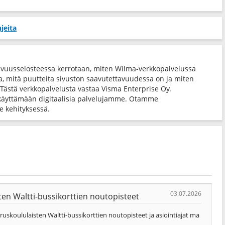
jeita
avuusselosteessa kerrotaan, miten Wilma-verkkopalvelussa
ta, mitä puutteita sivuston saavutettavuudessa on ja miten
 Tästä verkkopalvelusta vastaa Visma Enterprise Oy.
käyttämään digitaalisia palvelujamme. Otamme
 kehityksessä.
03.07.2026
en Waltti-bussikorttien noutopisteet
skoululaisten Waltti-bussikorttien noutopisteet ja asiointiajat ma