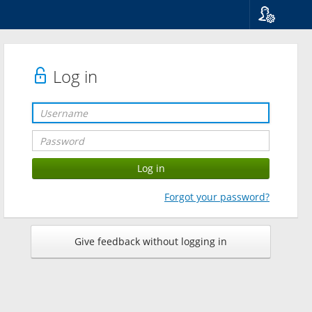
Language
Suomi
Svenska
Log in
English
Forgot your password?
Give feedback without logging in