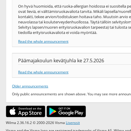
On hyvä huomioida, että ruoka-allergian hoidossa ei suositella pe
ovat lieviä, ei välttämisruokavaliota tarvita. Mikäli lapsella/nuor
kontakti, tekee arvion/todistuksen hoitava taho. Muutoin arvio e
neuvolassa tai kouluterveydenhuollossa. Täytä tällöin selvitysl
Selvitys lapsen/nuoren erityisruokavalion tarpeesta) tai tulosta se
tiedoilla erityisruokavaliota ei voida myöntää.
Read the whole announcement
Päämajakoulun kevätjuhla ke 27.5.2026
Read the whole announcement
Older announcements
Only public announcements are shown above. You may see more announce
Wilma 2.36.16.2 © 2000-2026 Visma
Lisenssit
Visma and the Visma logo are registered trademarks of Visma AS. Wilma and 