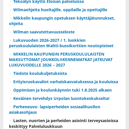
Tekoälyn käyttö Eloisan palveluissa
Wilmaohjeita huoltajille, oppilaille ja opettajille
Mikkelin kaupungin opetuksen käyttäjätunnukset,
ohjeita
Wilman saavutettavuusseloste
Lukuvuoden 2026-2027 / 1. luokkien
peruskoululaisten Waltti-bussikorttien noutopisteet
MIKKELIN KAUPUNGIN PERUSKOULULAISTEN
MAKSUTTOMAT JOUKKOLIIKENNEMATKAT JATKUVAT
LUKUVUODELLE 2026 – 2027
Tiedote koulukuljetuksista
Erityisruokavaliot varhaiskasvatuksessa ja kouluissa
Oppimisen ja koulunkäynnin tuki 1.8.2025 alkaen
Keväinen tervehdys Urpolan luontokeskukselta!
Perheneuvo- lapsiperheiden sosiaalihuollon
asiakasohjaus
Lasten, nuorten ja perheiden asiointi terveysasioissa
keskittyy Palveluluukkuun