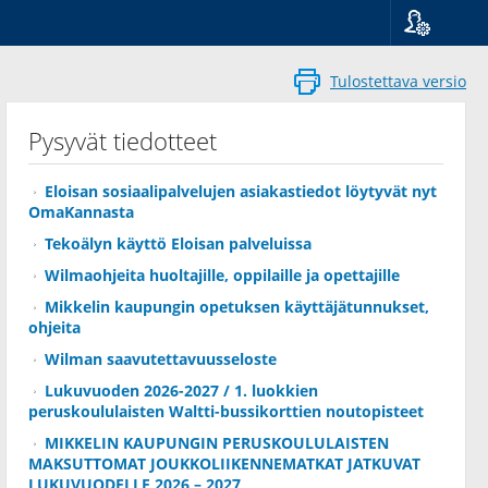
Kieli
Suomi
Tulostettava versio
Svenska
English
Pysyvät tiedotteet
Eloisan sosiaalipalvelujen asiakastiedot löytyvät nyt
OmaKannasta
Tekoälyn käyttö Eloisan palveluissa
Wilmaohjeita huoltajille, oppilaille ja opettajille
Mikkelin kaupungin opetuksen käyttäjätunnukset,
ohjeita
Wilman saavutettavuusseloste
Lukuvuoden 2026-2027 / 1. luokkien
peruskoululaisten Waltti-bussikorttien noutopisteet
MIKKELIN KAUPUNGIN PERUSKOULULAISTEN
MAKSUTTOMAT JOUKKOLIIKENNEMATKAT JATKUVAT
LUKUVUODELLE 2026 – 2027