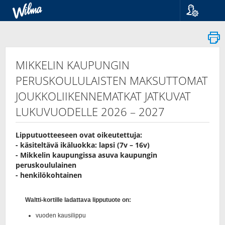
Kieli
Suomi
Svenska
English
MIKKELIN KAUPUNGIN
PERUSKOULULAISTEN MAKSUTTOMAT
JOUKKOLIIKENNEMATKAT JATKUVAT
LUKUVUODELLE 2026 – 2027
Lipputuotteeseen ovat oikeutettuja:
- käsiteltävä ikäluokka: lapsi (7v – 16v)
- Mikkelin kaupungissa asuva kaupungin
peruskoululainen
- henkilökohtainen