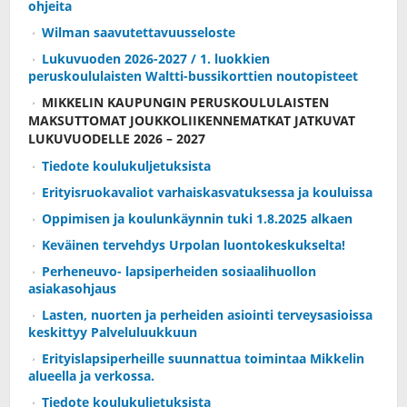
ohjeita
Wilman saavutettavuusseloste
Lukuvuoden 2026-2027 / 1. luokkien
peruskoululaisten Waltti-bussikorttien noutopisteet
MIKKELIN KAUPUNGIN PERUSKOULULAISTEN
MAKSUTTOMAT JOUKKOLIIKENNEMATKAT JATKUVAT
LUKUVUODELLE 2026 – 2027
Tiedote koulukuljetuksista
Erityisruokavaliot varhaiskasvatuksessa ja kouluissa
Oppimisen ja koulunkäynnin tuki 1.8.2025 alkaen
Keväinen tervehdys Urpolan luontokeskukselta!
Perheneuvo- lapsiperheiden sosiaalihuollon
asiakasohjaus
Lasten, nuorten ja perheiden asiointi terveysasioissa
keskittyy Palveluluukkuun
Erityislapsiperheille suunnattua toimintaa Mikkelin
alueella ja verkossa.
Tiedote koulukuljetuksista