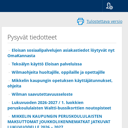
Kieli
Suomi
Tulostettava versio
Svenska
English
Pysyvät tiedotteet
Eloisan sosiaalipalvelujen asiakastiedot löytyvät nyt
OmaKannasta
Tekoälyn käyttö Eloisan palveluissa
Wilmaohjeita huoltajille, oppilaille ja opettajille
Mikkelin kaupungin opetuksen käyttäjätunnukset,
ohjeita
Wilman saavutettavuusseloste
Lukuvuoden 2026-2027 / 1. luokkien
peruskoululaisten Waltti-bussikorttien noutopisteet
MIKKELIN KAUPUNGIN PERUSKOULULAISTEN
MAKSUTTOMAT JOUKKOLIIKENNEMATKAT JATKUVAT
LUKUVUODELLE 2026 – 2027