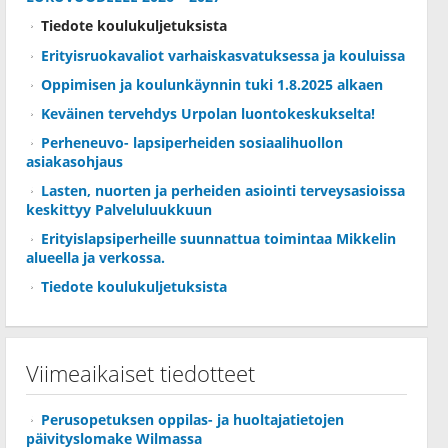
Tiedote koulukuljetuksista
Erityisruokavaliot varhaiskasvatuksessa ja kouluissa
Oppimisen ja koulunkäynnin tuki 1.8.2025 alkaen
Keväinen tervehdys Urpolan luontokeskukselta!
Perheneuvo- lapsiperheiden sosiaalihuollon
asiakasohjaus
Lasten, nuorten ja perheiden asiointi terveysasioissa
keskittyy Palveluluukkuun
Erityislapsiperheille suunnattua toimintaa Mikkelin
alueella ja verkossa.
Tiedote koulukuljetuksista
Viimeaikaiset tiedotteet
Perusopetuksen oppilas- ja huoltajatietojen
päivityslomake Wilmassa