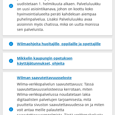
uudistetaan 1. helmikuuta alkaen. Palveluluukku
on uusi asiointikanava, johon on koottu koko
hyvinvointialueelta peräti kahdeksan aiempaa
puhelinpalvelua. Lisäksi Palveluluukku avaa
asioinnin myös chatissa, mikä on uutta monissa
sen palveluista.
Wilmaohjeita huoltajille, oppilaille ja opettajille
Mikkelin kaupungin opetuksen
käyttäjätunnukset, ohjeita
Wilman saavutettavuusseloste
Wilma-verkkopalvelun saavutettavuus: Tässä
saavutettavuusselosteessa kerrotaan, miten
Wilma-verkkopalvelussa noudatetaan lakia
digitaalisten palvelujen tarjoamisesta, mitä
puutteita sivuston saavutettavuudessa on ja miten
voit antaa meille palautetta
saavutettavuusongelmista. Tästä verkkopalvelusta