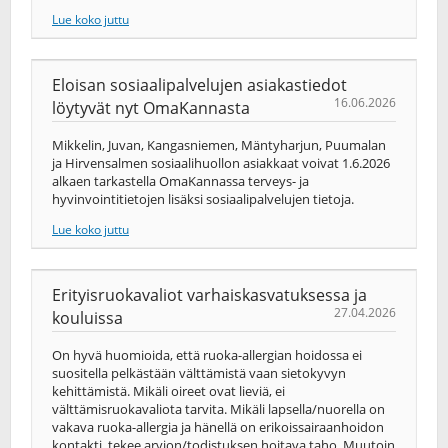
Lue koko juttu
Eloisan sosiaalipalvelujen asiakastiedot
16.06.2026
löytyvät nyt OmaKannasta
Mikkelin, Juvan, Kangasniemen, Mäntyharjun, Puumalan
ja Hirvensalmen sosiaalihuollon asiakkaat voivat 1.6.2026
alkaen tarkastella OmaKannassa terveys-​ ja
hyvinvointitietojen lisäksi sosiaalipalvelujen tietoja.
Lue koko juttu
Erityisruokavaliot varhaiskasvatuksessa ja
27.04.2026
kouluissa
On hyvä huomioida, että ruoka-allergian hoidossa ei
suositella pelkästään välttämistä vaan sietokyvyn
kehittämistä. Mikäli oireet ovat lieviä, ei
välttämisruokavaliota tarvita. Mikäli lapsella/nuorella on
vakava ruoka-allergia ja hänellä on erikoissairaanhoidon
kontakti, tekee arvion/todistuksen hoitava taho. Muutoin