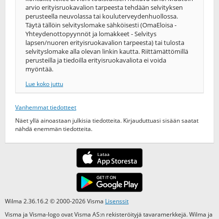
arvio erityisruokavalion tarpeesta tehdään selvityksen
perusteella neuvolassa tai kouluterveydenhuollossa.
Täytä tällöin selvityslomake sähköisesti (OmaEloisa -
Yhteydenottopyynnöt ja lomakkeet - Selvitys
lapsen/nuoren erityisruokavalion tarpeesta) tai tulosta
selvityslomake alla olevan linkin kautta. Riittämättömillä
perusteilla ja tiedoilla erityisruokavaliota ei voida
myöntää.
Lue koko juttu
Vanhemmat tiedotteet
Näet yllä ainoastaan julkisia tiedotteita. Kirjauduttuasi sisään saatat
nähdä enemmän tiedotteita.
Wilma 2.36.16.2 © 2000-2026 Visma
Lisenssit
Visma ja Visma-logo ovat Visma AS:n rekisteröityjä tavaramerkkejä. Wilma ja