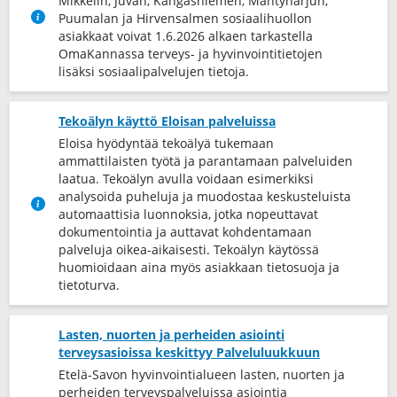
Mikkelin, Juvan, Kangasniemen, Mäntyharjun,
Puumalan ja Hirvensalmen sosiaalihuollon
asiakkaat voivat 1.6.2026 alkaen tarkastella
OmaKannassa terveys-​ ja hyvinvointitietojen
lisäksi sosiaalipalvelujen tietoja.
Tekoälyn käyttö Eloisan palveluissa
Eloisa hyödyntää tekoälyä tukemaan
ammattilaisten työtä ja parantamaan palveluiden
laatua. Tekoälyn avulla voidaan esimerkiksi
analysoida puheluja ja muodostaa keskusteluista
automaattisia luonnoksia, jotka nopeuttavat
dokumentointia ja auttavat kohdentamaan
palveluja oikea-​aikaisesti. Tekoälyn käytössä
huomioidaan aina myös asiakkaan tietosuoja ja
tietoturva.
Lasten, nuorten ja perheiden asiointi
terveysasioissa keskittyy Palveluluukkuun
Etelä-Savon hyvinvointialueen lasten, nuorten ja
perheiden terveyspalveluissa asiointia