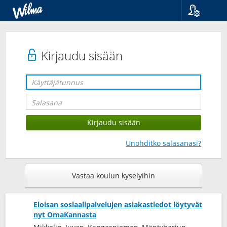
Kieli
Suomi
Svenska
Kirjaudu sisään
English
Unohditko salasanasi?
Vastaa koulun kyselyihin
Eloisan sosiaalipalvelujen asiakastiedot löytyvät
nyt OmaKannasta