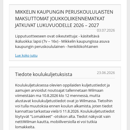
MIKKELIN KAUPUNGIN PERUSKOULULAISTEN
MAKSUTTOMAT JOUKKOLIIKENNEMATKAT
JATKUVAT LUKUVUODELLE 2026 – 2027
03.07.2026
Lipputuotteeseen ovat oikeutettuja: - käsiteltävä
ikäluokka: lapsi (7v – 16v) - Mikkelin kaupungissa asuva
kaupungin peruskoululainen - henkilökohtainen
Lue koko juttu
23.06.2026
Tiedote koulukuljetuksista
Koulukuljetuksessa olevien oppilaiden kuljetustiedot ja
aamujen arvioidut noutoajat tallennetaan Wilmaan
viimeistään ma 10.8.2026 klo 12 mennessä, mutta
alustavat koulukuljetustiedot ovat jo Wilmassa. Tietoihin
voi tulla muutoksia ennen koulun alkamista, joten tiedot
kannattaa tarkastaa vielä ti 11.8.2026. Koulukuljetustiedot
löytyvät ”Lomakkeet” -otsikon alta. Tiedot näkyvät vain
nettiWilman kautta, mobiiliversiolla ei voi tutkia
lomakkeita.