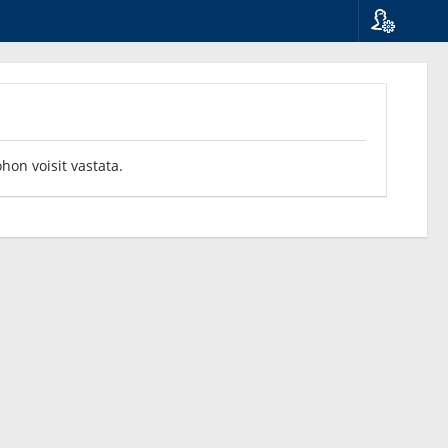
Kieli
Suomi
Svenska
English
ohon voisit vastata.