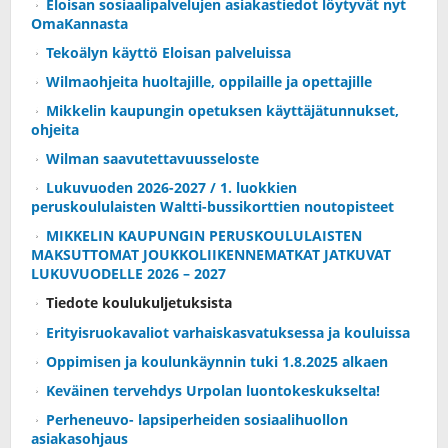
Eloisan sosiaalipalvelujen asiakastiedot löytyvät nyt
OmaKannasta
Tekoälyn käyttö Eloisan palveluissa
Wilmaohjeita huoltajille, oppilaille ja opettajille
Mikkelin kaupungin opetuksen käyttäjätunnukset,
ohjeita
Wilman saavutettavuusseloste
Lukuvuoden 2026-2027 / 1. luokkien
peruskoululaisten Waltti-bussikorttien noutopisteet
MIKKELIN KAUPUNGIN PERUSKOULULAISTEN
MAKSUTTOMAT JOUKKOLIIKENNEMATKAT JATKUVAT
LUKUVUODELLE 2026 – 2027
Tiedote koulukuljetuksista
Erityisruokavaliot varhaiskasvatuksessa ja kouluissa
Oppimisen ja koulunkäynnin tuki 1.8.2025 alkaen
Keväinen tervehdys Urpolan luontokeskukselta!
Perheneuvo- lapsiperheiden sosiaalihuollon
asiakasohjaus