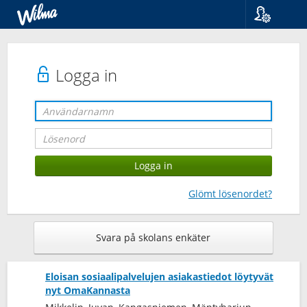
Språk
Suomi
Svenska
Logga in
English
Glömt lösenordet?
Svara på skolans enkäter
Eloisan sosiaalipalvelujen asiakastiedot löytyvät
nyt OmaKannasta