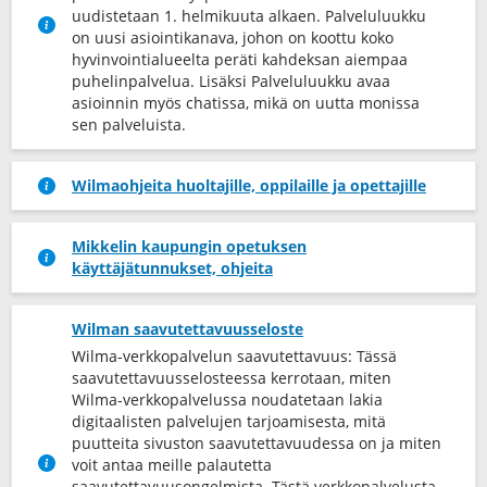
uudistetaan 1. helmikuuta alkaen. Palveluluukku
on uusi asiointikanava, johon on koottu koko
hyvinvointialueelta peräti kahdeksan aiempaa
puhelinpalvelua. Lisäksi Palveluluukku avaa
asioinnin myös chatissa, mikä on uutta monissa
sen palveluista.
Wilmaohjeita huoltajille, oppilaille ja opettajille
Mikkelin kaupungin opetuksen
käyttäjätunnukset, ohjeita
Wilman saavutettavuusseloste
Wilma-verkkopalvelun saavutettavuus: Tässä
saavutettavuusselosteessa kerrotaan, miten
Wilma-verkkopalvelussa noudatetaan lakia
digitaalisten palvelujen tarjoamisesta, mitä
puutteita sivuston saavutettavuudessa on ja miten
voit antaa meille palautetta
saavutettavuusongelmista. Tästä verkkopalvelusta