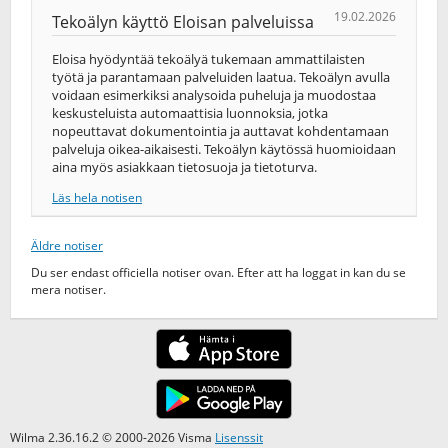
19.02.2026
Tekoälyn käyttö Eloisan palveluissa
Eloisa hyödyntää tekoälyä tukemaan ammattilaisten
työtä ja parantamaan palveluiden laatua. Tekoälyn avulla
voidaan esimerkiksi analysoida puheluja ja muodostaa
keskusteluista automaattisia luonnoksia, jotka
nopeuttavat dokumentointia ja auttavat kohdentamaan
palveluja oikea-​aikaisesti. Tekoälyn käytössä huomioidaan
aina myös asiakkaan tietosuoja ja tietoturva.
Läs hela notisen
Äldre notiser
Du ser endast officiella notiser ovan. Efter att ha loggat in kan du se
mera notiser.
Wilma 2.36.16.2 © 2000-2026 Visma
Lisenssit