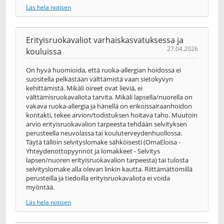
Läs hela notisen
Erityisruokavaliot varhaiskasvatuksessa ja
27.04.2026
kouluissa
On hyvä huomioida, että ruoka-allergian hoidossa ei
suositella pelkästään välttämistä vaan sietokyvyn
kehittämistä. Mikäli oireet ovat lieviä, ei
välttämisruokavaliota tarvita. Mikäli lapsella/nuorella on
vakava ruoka-allergia ja hänellä on erikoissairaanhoidon
kontakti, tekee arvion/todistuksen hoitava taho. Muutoin
arvio erityisruokavalion tarpeesta tehdään selvityksen
perusteella neuvolassa tai kouluterveydenhuollossa.
Täytä tällöin selvityslomake sähköisesti (OmaEloisa -
Yhteydenottopyynnöt ja lomakkeet - Selvitys
lapsen/nuoren erityisruokavalion tarpeesta) tai tulosta
selvityslomake alla olevan linkin kautta. Riittämättömillä
perusteilla ja tiedoilla erityisruokavaliota ei voida
myöntää.
Läs hela notisen