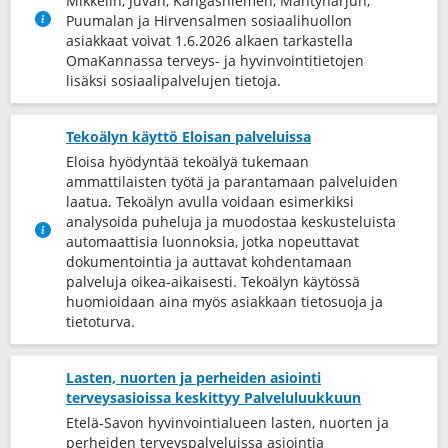
Mikkelin, Juvan, Kangasniemen, Mäntyharjun,
Puumalan ja Hirvensalmen sosiaalihuollon
asiakkaat voivat 1.6.2026 alkaen tarkastella
OmaKannassa terveys-​ ja hyvinvointitietojen
lisäksi sosiaalipalvelujen tietoja.
Tekoälyn käyttö Eloisan palveluissa
Eloisa hyödyntää tekoälyä tukemaan
ammattilaisten työtä ja parantamaan palveluiden
laatua. Tekoälyn avulla voidaan esimerkiksi
analysoida puheluja ja muodostaa keskusteluista
automaattisia luonnoksia, jotka nopeuttavat
dokumentointia ja auttavat kohdentamaan
palveluja oikea-​aikaisesti. Tekoälyn käytössä
huomioidaan aina myös asiakkaan tietosuoja ja
tietoturva.
Lasten, nuorten ja perheiden asiointi
terveysasioissa keskittyy Palveluluukkuun
Etelä-Savon hyvinvointialueen lasten, nuorten ja
perheiden terveyspalveluissa asiointia