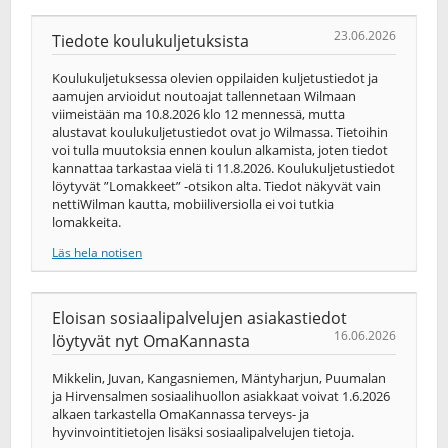
23.06.2026
Tiedote koulukuljetuksista
Koulukuljetuksessa olevien oppilaiden kuljetustiedot ja
aamujen arvioidut noutoajat tallennetaan Wilmaan
viimeistään ma 10.8.2026 klo 12 mennessä, mutta
alustavat koulukuljetustiedot ovat jo Wilmassa. Tietoihin
voi tulla muutoksia ennen koulun alkamista, joten tiedot
kannattaa tarkastaa vielä ti 11.8.2026. Koulukuljetustiedot
löytyvät ”Lomakkeet” -otsikon alta. Tiedot näkyvät vain
nettiWilman kautta, mobiiliversiolla ei voi tutkia
lomakkeita.
Läs hela notisen
Eloisan sosiaalipalvelujen asiakastiedot
16.06.2026
löytyvät nyt OmaKannasta
Mikkelin, Juvan, Kangasniemen, Mäntyharjun, Puumalan
ja Hirvensalmen sosiaalihuollon asiakkaat voivat 1.6.2026
alkaen tarkastella OmaKannassa terveys-​ ja
hyvinvointitietojen lisäksi sosiaalipalvelujen tietoja.