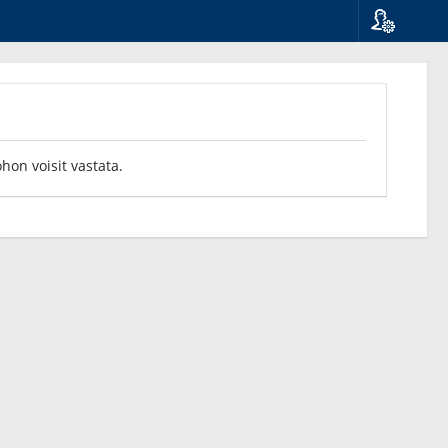
Kieli
Suomi
Svenska
English
ohon voisit vastata.