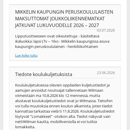
MIKKELIN KAUPUNGIN PERUSKOULULAISTEN
MAKSUTTOMAT JOUKKOLIIKENNEMATKAT
JATKUVAT LUKUVUODELLE 2026 – 2027
03.07.2026
Lipputuotteeseen ovat oikeutettuja: - käsiteltävä
ikäluokka: lapsi (7v – 16v) - Mikkelin kaupungissa asuva
kaupungin peruskoululainen - henkilökohtainen
Lue koko juttu
23.06.2026
Tiedote koulukuljetuksista
Koulukuljetuksessa olevien oppilaiden kuljetustiedot ja
aamujen arvioidut noutoajat tallennetaan Wilmaan
viimeistään ma 10.8.2026 klo 12 mennessä, mutta
alustavat koulukuljetustiedot ovat jo Wilmassa. Tietoihin
voi tulla muutoksia ennen koulun alkamista, joten tiedot
kannattaa tarkastaa vielä ti 11.8.2026. Koulukuljetustiedot
löytyvät ”Lomakkeet” -otsikon alta. Tiedot näkyvät vain
nettiWilman kautta, mobiiliversiolla ei voi tutkia
lomakkeita.