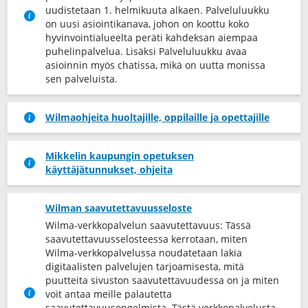
uudistetaan 1. helmikuuta alkaen. Palveluluukku
on uusi asiointikanava, johon on koottu koko
hyvinvointialueelta peräti kahdeksan aiempaa
puhelinpalvelua. Lisäksi Palveluluukku avaa
asioinnin myös chatissa, mikä on uutta monissa
sen palveluista.
Wilmaohjeita huoltajille, oppilaille ja opettajille
Mikkelin kaupungin opetuksen
käyttäjätunnukset, ohjeita
Wilman saavutettavuusseloste
Wilma-verkkopalvelun saavutettavuus: Tässä
saavutettavuusselosteessa kerrotaan, miten
Wilma-verkkopalvelussa noudatetaan lakia
digitaalisten palvelujen tarjoamisesta, mitä
puutteita sivuston saavutettavuudessa on ja miten
voit antaa meille palautetta
saavutettavuusongelmista. Tästä verkkopalvelusta