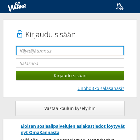
Kieli
Suomi
Svenska
Kirjaudu sisään
English
Unohditko salasanasi?
Vastaa koulun kyselyihin
Eloisan sosiaalipalvelujen asiakastiedot löytyvät
nyt OmaKannasta