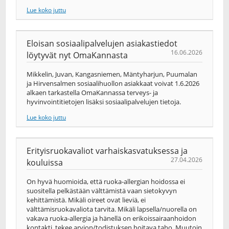
Lue koko juttu
Eloisan sosiaalipalvelujen asiakastiedot
16.06.2026
löytyvät nyt OmaKannasta
Mikkelin, Juvan, Kangasniemen, Mäntyharjun, Puumalan
ja Hirvensalmen sosiaalihuollon asiakkaat voivat 1.6.2026
alkaen tarkastella OmaKannassa terveys-​ ja
hyvinvointitietojen lisäksi sosiaalipalvelujen tietoja.
Lue koko juttu
Erityisruokavaliot varhaiskasvatuksessa ja
27.04.2026
kouluissa
On hyvä huomioida, että ruoka-allergian hoidossa ei
suositella pelkästään välttämistä vaan sietokyvyn
kehittämistä. Mikäli oireet ovat lieviä, ei
välttämisruokavaliota tarvita. Mikäli lapsella/nuorella on
vakava ruoka-allergia ja hänellä on erikoissairaanhoidon
kontakti, tekee arvion/todistuksen hoitava taho. Muutoin