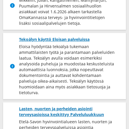
Mikkelin, Juvan, Kangasniemen, Mäntyharjun,
Puumalan ja Hirvensalmen sosiaalihuollon
asiakkaat voivat 1.6.2026 alkaen tarkastella
OmaKannassa terveys-​ ja hyvinvointitietojen
lisäksi sosiaalipalvelujen tietoja.
Tekoälyn käyttö Eloisan palveluissa
Eloisa hyödyntää tekoälyä tukemaan
ammattilaisten työtä ja parantamaan palveluiden
laatua. Tekoälyn avulla voidaan esimerkiksi
analysoida puheluja ja muodostaa keskusteluista
automaattisia luonnoksia, jotka nopeuttavat
dokumentointia ja auttavat kohdentamaan
palveluja oikea-​aikaisesti. Tekoälyn käytössä
huomioidaan aina myös asiakkaan tietosuoja ja
tietoturva.
Lasten, nuorten ja perheiden asiointi
terveysasioissa keskittyy Palveluluukkuun
Etelä-Savon hyvinvointialueen lasten, nuorten ja
perheiden terveyspalveluissa asiointia