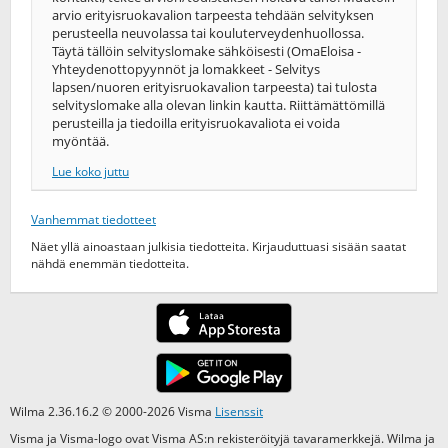
arvio erityisruokavalion tarpeesta tehdään selvityksen
perusteella neuvolassa tai kouluterveydenhuollossa.
Täytä tällöin selvityslomake sähköisesti (OmaEloisa -
Yhteydenottopyynnöt ja lomakkeet - Selvitys
lapsen/nuoren erityisruokavalion tarpeesta) tai tulosta
selvityslomake alla olevan linkin kautta. Riittämättömillä
perusteilla ja tiedoilla erityisruokavaliota ei voida
myöntää.
Lue koko juttu
Vanhemmat tiedotteet
Näet yllä ainoastaan julkisia tiedotteita. Kirjauduttuasi sisään saatat
nähdä enemmän tiedotteita.
Wilma 2.36.16.2 © 2000-2026 Visma
Lisenssit
Visma ja Visma-logo ovat Visma AS:n rekisteröityjä tavaramerkkejä. Wilma ja