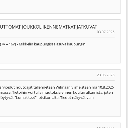
UTTOMAT JOUKKOLIIKENNEMATKAT JATKUVAT
03.07.2026
i (7v – 16v) - Mikkelin kaupungissa asuva kaupungin
23.06.2026
 arvioidut noutoajat tallennetaan Wilmaan viimeistään ma 10.8.2026
massa. Tietoihin voi tulla muutoksia ennen koulun alkamista, joten
t löytyvät ”Lomakkeet” -otsikon alta. Tiedot näkyvät vain