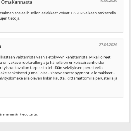
16.06.2026
nyt OmaKannasta
almen sosiaalihuollon asiakkaat voivat 1.6.2026 alkaen tarkastella
ujen tietoja.
27.04.2026
a
lkästään välttämistä vaan sietokyvyn kehittämistä. Mikäli oireet
ella on vakava ruoka-allergia ja hänellä on erikoissairaanhoidon
rityisruokavalion tarpeesta tehdään selvityksen perusteella
omake sähköisesti (OmaEloisa - Yhteydenottopyynnöt ja lomakkeet -
lvityslomake alla olevan linkin kautta. Riittämättömillä perusteilla ja
hdä enemmän tiedotteita.