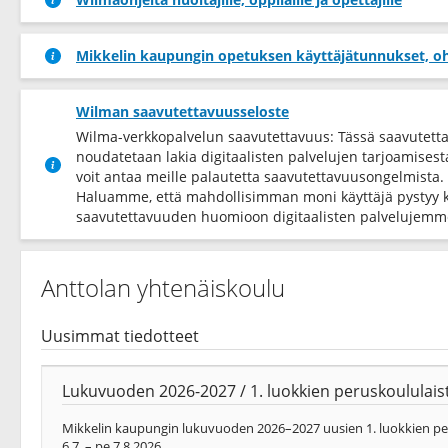
Mikkelin kaupungin opetuksen käyttäjätunnukset, oh
Wilman saavutettavuusseloste
Wilma-verkkopalvelun saavutettavuus: Tässä saavutett
noudatetaan lakia digitaalisten palvelujen tarjoamises
voit antaa meille palautetta saavutettavuusongelmista.
Haluamme, että mahdollisimman moni käyttäjä pystyy 
saavutettavuuden huomioon digitaalisten palvelujemme
Anttolan yhtenäiskoulu
Uusimmat tiedotteet
Lukuvuoden 2026-2027 / 1. luokkien peruskoululaist
Mikkelin kaupungin lukuvuoden 2026–2027 uusien 1. luokkien peru
6.7. – pe 7.8.2026