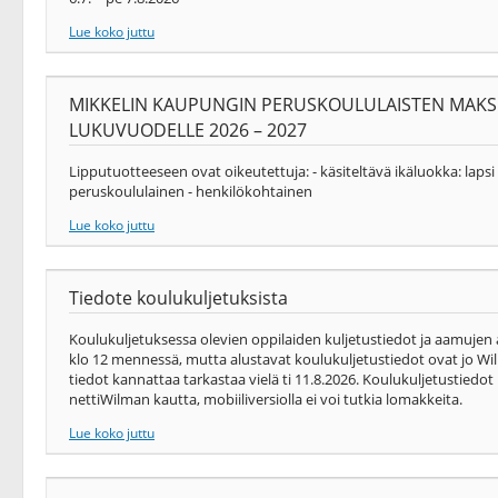
Lue koko juttu
MIKKELIN KAUPUNGIN PERUSKOULULAISTEN MAKS
LUKUVUODELLE 2026 – 2027
Lipputuotteeseen ovat oikeutettuja: - käsiteltävä ikäluokka: laps
peruskoululainen - henkilökohtainen
Lue koko juttu
Tiedote koulukuljetuksista
Koulukuljetuksessa olevien oppilaiden kuljetustiedot ja aamujen
klo 12 mennessä, mutta alustavat koulukuljetustiedot ovat jo Wil
tiedot kannattaa tarkastaa vielä ti 11.8.2026. Koulukuljetustiedo
nettiWilman kautta, mobiiliversiolla ei voi tutkia lomakkeita.
Lue koko juttu