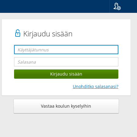
Kieli
Suomi
Svenska
Kirjaudu sisään
English
Unohditko salasanasi?
Vastaa koulun kyselyihin