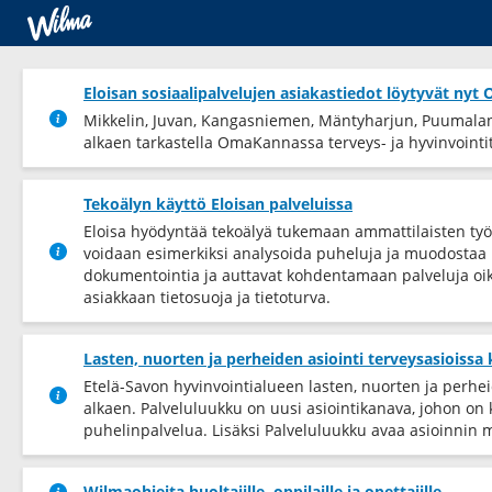
Eloisan sosiaalipalvelujen asiakastiedot löytyvät ny
Mikkelin, Juvan, Kangasniemen, Mäntyharjun, Puumalan 
alkaen tarkastella OmaKannassa terveys-​ ja hyvinvointiti
Tekoälyn käyttö Eloisan palveluissa
Eloisa hyödyntää tekoälyä tukemaan ammattilaisten työ
voidaan esimerkiksi analysoida puheluja ja muodostaa k
dokumentointia ja auttavat kohdentamaan palveluja oik
asiakkaan tietosuoja ja tietoturva.
Lasten, nuorten ja perheiden asiointi terveysasioissa
Etelä-Savon hyvinvointialueen lasten, nuorten ja perhe
alkaen. Palveluluukku on uusi asiointikanava, johon on
puhelinpalvelua. Lisäksi Palveluluukku avaa asioinnin 
Wilmaohjeita huoltajille, oppilaille ja opettajille