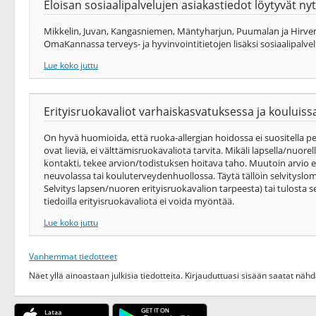
Eloisan sosiaalipalvelujen asiakastiedot löytyvät 
Mikkelin, Juvan, Kangasniemen, Mäntyharjun, Puumalan ja Hirvens
OmaKannassa terveys-​ ja hyvinvointitietojen lisäksi sosiaalipalvel
Lue koko juttu
Erityisruokavaliot varhaiskasvatuksessa ja kouluiss
On hyvä huomioida, että ruoka-allergian hoidossa ei suositella pe
ovat lieviä, ei välttämisruokavaliota tarvita. Mikäli lapsella/nuor
kontakti, tekee arvion/todistuksen hoitava taho. Muutoin arvio e
neuvolassa tai kouluterveydenhuollossa. Täytä tällöin selvitysl
Selvitys lapsen/nuoren erityisruokavalion tarpeesta) tai tulosta se
tiedoilla erityisruokavaliota ei voida myöntää.
Lue koko juttu
Vanhemmat tiedotteet
Näet yllä ainoastaan julkisia tiedotteita. Kirjauduttuasi sisään saatat nä