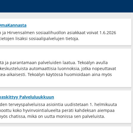
t OmaKannasta
ja Hirvensalmen sosiaalihuollon asiakkaat voivat 1.6.2026
etojen lisäksi sosiaalipalvelujen tietoja.
tä ja parantamaan palveluiden laatua. Tekoälyn avulla
eskusteluista automaattisia luonnoksia, jotka nopeuttavat
ea-​aikaisesti. Tekoälyn käytössä huomioidaan aina myös
 keskittyy Palveluluukkuun
iden terveyspalveluissa asiointia uudistetaan 1. helmikuuta
 koottu koko hyvinvointialueelta peräti kahdeksan aiempaa
myös chatissa, mikä on uutta monissa sen palveluista.