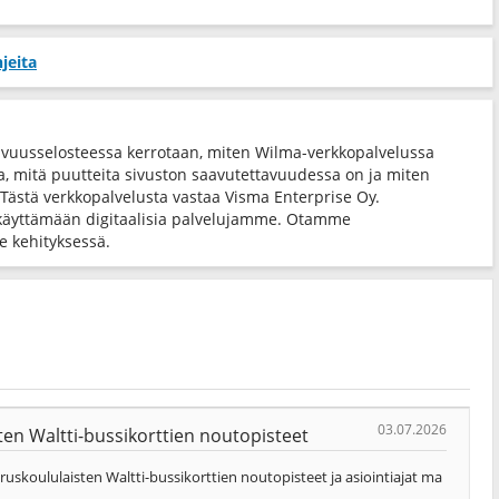
jeita
avuusselosteessa kerrotaan, miten Wilma-verkkopalvelussa
ta, mitä puutteita sivuston saavutettavuudessa on ja miten
 Tästä verkkopalvelusta vastaa Visma Enterprise Oy.
käyttämään digitaalisia palvelujamme. Otamme
 kehityksessä.
03.07.2026
en Waltti-bussikorttien noutopisteet
skoululaisten Waltti-bussikorttien noutopisteet ja asiointiajat ma