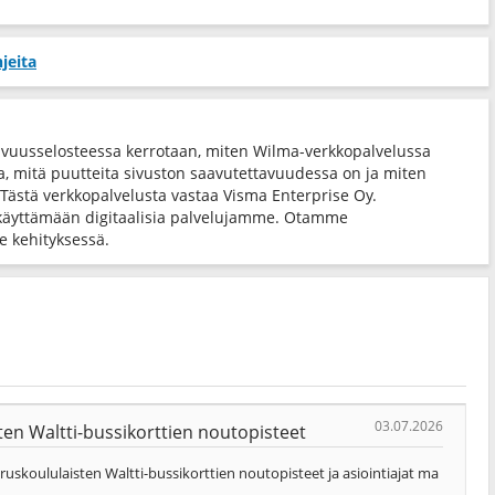
jeita
avuusselosteessa kerrotaan, miten Wilma-verkkopalvelussa
ta, mitä puutteita sivuston saavutettavuudessa on ja miten
 Tästä verkkopalvelusta vastaa Visma Enterprise Oy.
käyttämään digitaalisia palvelujamme. Otamme
 kehityksessä.
03.07.2026
en Waltti-bussikorttien noutopisteet
skoululaisten Waltti-bussikorttien noutopisteet ja asiointiajat ma