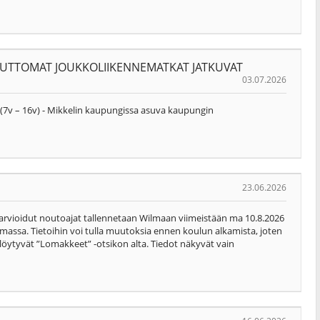
UTTOMAT JOUKKOLIIKENNEMATKAT JATKUVAT
03.07.2026
i (7v – 16v) - Mikkelin kaupungissa asuva kaupungin
23.06.2026
 arvioidut noutoajat tallennetaan Wilmaan viimeistään ma 10.8.2026
massa. Tietoihin voi tulla muutoksia ennen koulun alkamista, joten
t löytyvät ”Lomakkeet” -otsikon alta. Tiedot näkyvät vain