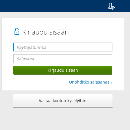
Kieli
Suomi
Svenska
Kirjaudu sisään
English
Unohditko salasanasi?
Vastaa koulun kyselyihin