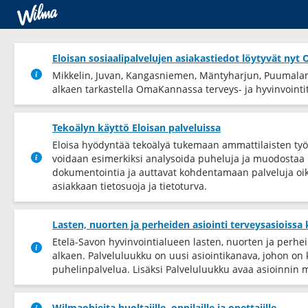
Eloisan sosiaalipalvelujen asiakastiedot löytyvät ny
Mikkelin, Juvan, Kangasniemen, Mäntyharjun, Puumalan 
alkaen tarkastella OmaKannassa terveys-​ ja hyvinvointiti
Tekoälyn käyttö Eloisan palveluissa
Eloisa hyödyntää tekoälyä tukemaan ammattilaisten työ
voidaan esimerkiksi analysoida puheluja ja muodostaa k
dokumentointia ja auttavat kohdentamaan palveluja oik
asiakkaan tietosuoja ja tietoturva.
Lasten, nuorten ja perheiden asiointi terveysasioissa
Etelä-Savon hyvinvointialueen lasten, nuorten ja perhe
alkaen. Palveluluukku on uusi asiointikanava, johon on
puhelinpalvelua. Lisäksi Palveluluukku avaa asioinnin 
Wilmaohjeita huoltajille, oppilaille ja opettajille