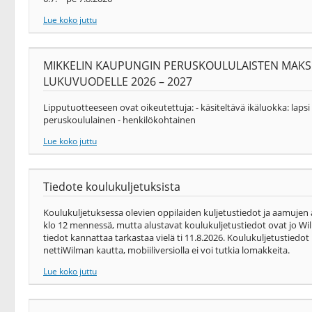
Lue koko juttu
MIKKELIN KAUPUNGIN PERUSKOULULAISTEN MAKS
LUKUVUODELLE 2026 – 2027
Lipputuotteeseen ovat oikeutettuja: - käsiteltävä ikäluokka: laps
peruskoululainen - henkilökohtainen
Lue koko juttu
Tiedote koulukuljetuksista
Koulukuljetuksessa olevien oppilaiden kuljetustiedot ja aamujen
klo 12 mennessä, mutta alustavat koulukuljetustiedot ovat jo Wil
tiedot kannattaa tarkastaa vielä ti 11.8.2026. Koulukuljetustiedo
nettiWilman kautta, mobiiliversiolla ei voi tutkia lomakkeita.
Lue koko juttu