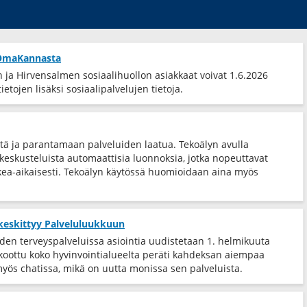
t OmaKannasta
ja Hirvensalmen sosiaalihuollon asiakkaat voivat 1.6.2026
etojen lisäksi sosiaalipalvelujen tietoja.
tä ja parantamaan palveluiden laatua. Tekoälyn avulla
eskusteluista automaattisia luonnoksia, jotka nopeuttavat
ea-​aikaisesti. Tekoälyn käytössä huomioidaan aina myös
 keskittyy Palveluluukkuun
iden terveyspalveluissa asiointia uudistetaan 1. helmikuuta
 koottu koko hyvinvointialueelta peräti kahdeksan aiempaa
myös chatissa, mikä on uutta monissa sen palveluista.