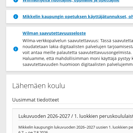
Mikkelin kaupungin opetuksen käyttäjätunnukset, oh
Wilman saavutettavuusseloste
Wilma-verkkopalvelun saavutettavuus: Tässä saavutett
noudatetaan lakia digitaalisten palvelujen tarjoamises
voit antaa meille palautetta saavutettavuusongelmista.
Haluamme, että mahdollisimman moni käyttäjä pystyy 
saavutettavuuden huomioon digitaalisten palvelujemme
Lähemäen koulu
Uusimmat tiedotteet
Lukuvuoden 2026-2027 / 1. luokkien peruskoululaist
Mikkelin kaupungin lukuvuoden 2026–2027 uusien 1. luokkien peru
6.7. – pe 7.8.2026