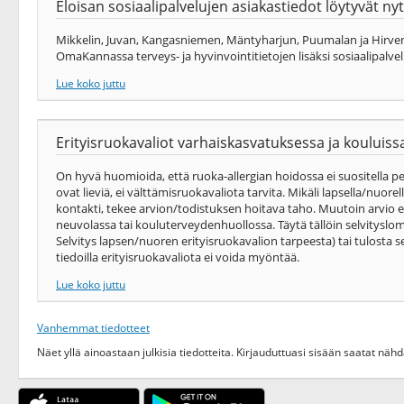
Eloisan sosiaalipalvelujen asiakastiedot löytyvät 
Mikkelin, Juvan, Kangasniemen, Mäntyharjun, Puumalan ja Hirvens
OmaKannassa terveys-​ ja hyvinvointitietojen lisäksi sosiaalipalvel
Lue koko juttu
Erityisruokavaliot varhaiskasvatuksessa ja kouluiss
On hyvä huomioida, että ruoka-allergian hoidossa ei suositella pe
ovat lieviä, ei välttämisruokavaliota tarvita. Mikäli lapsella/nuor
kontakti, tekee arvion/todistuksen hoitava taho. Muutoin arvio e
neuvolassa tai kouluterveydenhuollossa. Täytä tällöin selvitysl
Selvitys lapsen/nuoren erityisruokavalion tarpeesta) tai tulosta se
tiedoilla erityisruokavaliota ei voida myöntää.
Lue koko juttu
Vanhemmat tiedotteet
Näet yllä ainoastaan julkisia tiedotteita. Kirjauduttuasi sisään saatat nä