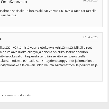
16.06.2026
nyt OmaKannasta
almen sosiaalihuollon asiakkaat voivat 1.6.2026 alkaen tarkastella
ujen tietoja.
27.04.2026
a
lkästään välttämistä vaan sietokyvyn kehittämistä. Mikäli oireet
ella on vakava ruoka-allergia ja hänellä on erikoissairaanhoidon
rityisruokavalion tarpeesta tehdään selvityksen perusteella
omake sähköisesti (OmaEloisa - Yhteydenottopyynnöt ja lomakkeet -
lvityslomake alla olevan linkin kautta. Riittämättömillä perusteilla ja
hdä enemmän tiedotteita.