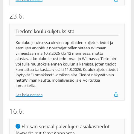
23.6.
Tiedote koulukuljetuksista
Koulukuljetuksessa olevien oppilaiden kuljetustiedot ja
aamujen arvioidut noutoajat tallennetaan Wilmaan
viimeistään ma 10.8.2026 klo 12 mennessä, mutta
alustavat koulukuljetustiedot ovat jo Wilmassa. Tietoihin
voi tulla muutoksia ennen koulun alkamista, joten tiedot
kannattaa tarkastaa vielä ti 11.8.2026. Koulukuljetustiedot
löytyvät ”Lomakkeet” -otsikon alta. Tiedot näkyvät vain
nettiWilman kautta, mobiiliversiolla ei voi tutkia
lomakkeita.
Läs hela notisen
16.6.
Eloisan sosiaalipalvelujen asiakastiedot
löytyvät nyt OmaKannasta