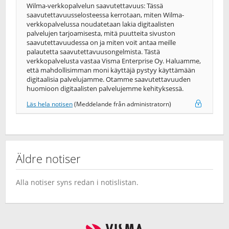
Wilma-verkkopalvelun saavutettavuus: Tässä
saavutettavuusselosteessa kerrotaan, miten Wilma-
verkkopalvelussa noudatetaan lakia digitaalisten
palvelujen tarjoamisesta, mitä puutteita sivuston
saavutettavuudessa on ja miten voit antaa meille
palautetta saavutettavuusongelmista. Tästä
verkkopalvelusta vastaa Visma Enterprise Oy. Haluamme,
että mahdollisimman moni käyttäjä pystyy käyttämään
digitaalisia palvelujamme. Otamme saavutettavuuden
huomioon digitaalisten palvelujemme kehityksessä.
Läs hela notisen
(Meddelande från administratorn)
Äldre notiser
Alla notiser syns redan i notislistan.