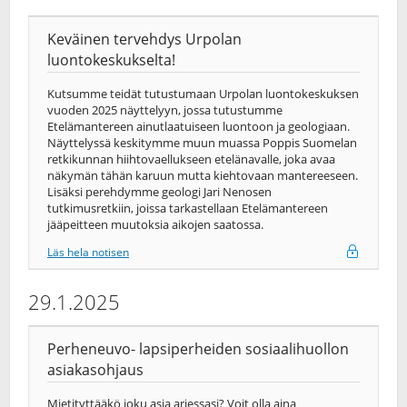
Keväinen tervehdys Urpolan
luontokeskukselta!
Kutsumme teidät tutustumaan Urpolan luontokeskuksen
vuoden 2025 näyttelyyn, jossa tutustumme
Etelämantereen ainutlaatuiseen luontoon ja geologiaan.
Näyttelyssä keskitymme muun muassa Poppis Suomelan
retkikunnan hiihtovaellukseen etelänavalle, joka avaa
näkymän tähän karuun mutta kiehtovaan mantereeseen.
Lisäksi perehdymme geologi Jari Nenosen
tutkimusretkiin, joissa tarkastellaan Etelämantereen
jääpeitteen muutoksia aikojen saatossa.
Läs hela notisen
29.1.2025
Perheneuvo- lapsiperheiden sosiaalihuollon
asiakasohjaus
Mietityttääkö joku asia arjessasi? Voit olla aina