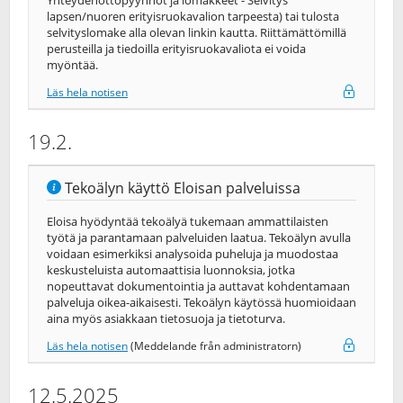
Yhteydenottopyynnöt ja lomakkeet - Selvitys
lapsen/nuoren erityisruokavalion tarpeesta) tai tulosta
selvityslomake alla olevan linkin kautta. Riittämättömillä
perusteilla ja tiedoilla erityisruokavaliota ei voida
myöntää.
Läs hela notisen
19.2.
Tekoälyn käyttö Eloisan palveluissa
Eloisa hyödyntää tekoälyä tukemaan ammattilaisten
työtä ja parantamaan palveluiden laatua. Tekoälyn avulla
voidaan esimerkiksi analysoida puheluja ja muodostaa
keskusteluista automaattisia luonnoksia, jotka
nopeuttavat dokumentointia ja auttavat kohdentamaan
palveluja oikea-​aikaisesti. Tekoälyn käytössä huomioidaan
aina myös asiakkaan tietosuoja ja tietoturva.
Läs hela notisen
(Meddelande från administratorn)
12.5.2025