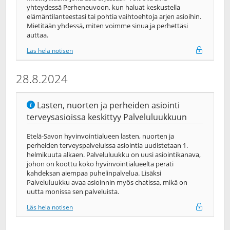
yhteydessä Perheneuvoon, kun haluat keskustella
elämäntilanteestasi tai pohtia vaihtoehtoja arjen asioihin.
Mietitään yhdessä, miten voimme sinua ja perhettäsi
auttaa.
Läs hela notisen
28.8.2024
Lasten, nuorten ja perheiden asiointi
terveysasioissa keskittyy Palveluluukkuun
Etelä-Savon hyvinvointialueen lasten, nuorten ja
perheiden terveyspalveluissa asiointia uudistetaan 1.
helmikuuta alkaen. Palveluluukku on uusi asiointikanava,
johon on koottu koko hyvinvointialueelta peräti
kahdeksan aiempaa puhelinpalvelua. Lisäksi
Palveluluukku avaa asioinnin myös chatissa, mikä on
uutta monissa sen palveluista.
Läs hela notisen