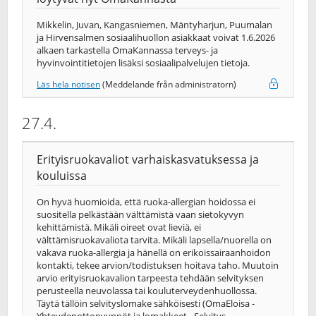
Mikkelin, Juvan, Kangasniemen, Mäntyharjun, Puumalan
ja Hirvensalmen sosiaalihuollon asiakkaat voivat 1.6.2026
alkaen tarkastella OmaKannassa terveys-​ ja
hyvinvointitietojen lisäksi sosiaalipalvelujen tietoja.
Läs hela notisen
(Meddelande från administratorn)
27.4.
Erityisruokavaliot varhaiskasvatuksessa ja
kouluissa
On hyvä huomioida, että ruoka-allergian hoidossa ei
suositella pelkästään välttämistä vaan sietokyvyn
kehittämistä. Mikäli oireet ovat lieviä, ei
välttämisruokavaliota tarvita. Mikäli lapsella/nuorella on
vakava ruoka-allergia ja hänellä on erikoissairaanhoidon
kontakti, tekee arvion/todistuksen hoitava taho. Muutoin
arvio erityisruokavalion tarpeesta tehdään selvityksen
perusteella neuvolassa tai kouluterveydenhuollossa.
Täytä tällöin selvityslomake sähköisesti (OmaEloisa -