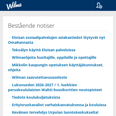
Språk
Suomi
Bestående notiser
Svenska
English
Eloisan sosiaalipalvelujen asiakastiedot löytyvät nyt
OmaKannasta
Tekoälyn käyttö Eloisan palveluissa
Wilmaohjeita huoltajille, oppilaille ja opettajille
Mikkelin kaupungin opetuksen käyttäjätunnukset,
ohjeita
Wilman saavutettavuusseloste
Lukuvuoden 2026-2027 / 1. luokkien
peruskoululaisten Waltti-bussikorttien noutopisteet
Tiedote koulukuljetuksista
Erityisruokavaliot varhaiskasvatuksessa ja kouluissa
Keväinen tervehdys Urpolan luontokeskukselta!