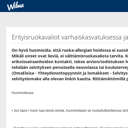
Erityisruokavaliot varhaiskasvatuksessa j
On hyvä huomioida, että ruoka-allergian hoidossa ei suosi
Mikäli oireet ovat lieviä, ei välttämisruokavaliota tarvita. 
erikoissairaanhoidon kontakti, tekee arvion/todistuksen h
tehdään selvityksen perusteella neuvolassa tai kouluterve
(OmaEloisa - Yhteydenottopyynnöt ja lomakkeet - Selvitys 
selvityslomake alla olevan linkin kautta. Riittämättömillä p