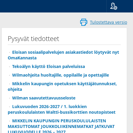
Kieli
Suomi
Tulostettava versio
Svenska
English
Pysyvät tiedotteet
Eloisan sosiaalipalvelujen asiakastiedot löytyvät nyt
OmaKannasta
Tekoälyn käyttö Eloisan palveluissa
Wilmaohjeita huoltajille, oppilaille ja opettajille
Mikkelin kaupungin opetuksen käyttäjätunnukset,
ohjeita
Wilman saavutettavuusseloste
Lukuvuoden 2026-2027 / 1. luokkien
peruskoululaisten Waltti-bussikorttien noutopisteet
MIKKELIN KAUPUNGIN PERUSKOULULAISTEN
MAKSUTTOMAT JOUKKOLIIKENNEMATKAT JATKUVAT
LUKUVUODELLE 2026 – 2027