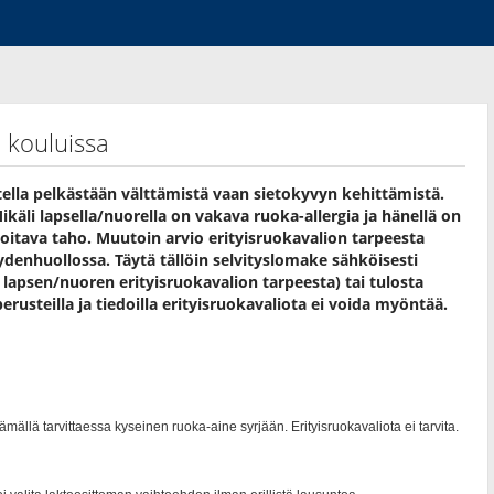
a kouluissa
tella pelkästään välttämistä vaan sietokyvyn kehittämistä.
Mikäli lapsella/nuorella on vakava ruoka-allergia ja hänellä on
oitava taho. Muutoin arvio erityisruokavalion tarpeesta
ydenhuollossa. Täytä tällöin selvityslomake sähköisesti
lapsen/nuoren erityisruokavalion tarpeesta) tai tulosta
erusteilla ja tiedoilla erityisruokavaliota ei voida myöntää.