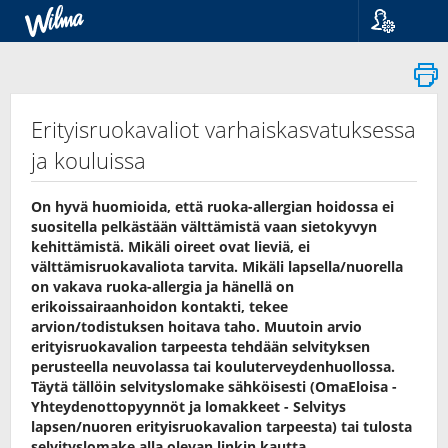
Kieli
Suomi
Svenska
English
Erityisruokavaliot varhaiskasvatuksessa
ja kouluissa
On hyvä huomioida, että ruoka-allergian hoidossa ei
suositella pelkästään välttämistä vaan sietokyvyn
kehittämistä. Mikäli oireet ovat lieviä, ei
välttämisruokavaliota tarvita. Mikäli lapsella/nuorella
on vakava ruoka-allergia ja hänellä on
erikoissairaanhoidon kontakti, tekee
arvion/todistuksen hoitava taho. Muutoin arvio
erityisruokavalion tarpeesta tehdään selvityksen
perusteella neuvolassa tai kouluterveydenhuollossa.
Täytä tällöin selvityslomake sähköisesti (OmaEloisa -
Yhteydenottopyynnöt ja lomakkeet - Selvitys
lapsen/nuoren erityisruokavalion tarpeesta) tai tulosta
selvityslomake alla olevan linkin kautta.