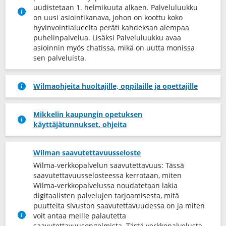
uudistetaan 1. helmikuuta alkaen. Palveluluukku
on uusi asiointikanava, johon on koottu koko
hyvinvointialueelta peräti kahdeksan aiempaa
puhelinpalvelua. Lisäksi Palveluluukku avaa
asioinnin myös chatissa, mikä on uutta monissa
sen palveluista.
Wilmaohjeita huoltajille, oppilaille ja opettajille
Mikkelin kaupungin opetuksen
käyttäjätunnukset, ohjeita
Wilman saavutettavuusseloste
Wilma-verkkopalvelun saavutettavuus: Tässä
saavutettavuusselosteessa kerrotaan, miten
Wilma-verkkopalvelussa noudatetaan lakia
digitaalisten palvelujen tarjoamisesta, mitä
puutteita sivuston saavutettavuudessa on ja miten
voit antaa meille palautetta
saavutettavuusongelmista. Tästä verkkopalvelusta