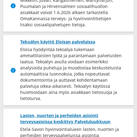
Mikkelin, Juvan, Kangasniemen, Mäntyharjun,
Puumalan ja Hirvensalmen sosiaalihuollon
asiakkaat voivat 1.6.2026 alkaen tarkastella
OmaKannassa terveys-​ ja hyvinvointitietojen
lisäksi sosiaalipalvelujen tietoja.
Tekoälyn käyttö Eloisan palveluissa
Eloisa hyödyntää tekoälyä tukemaan
ammattilaisten työtä ja parantamaan palveluiden
laatua. Tekoälyn avulla voidaan esimerkiksi
analysoida puheluja ja muodostaa keskusteluista
automaattisia luonnoksia, jotka nopeuttavat
dokumentointia ja auttavat kohdentamaan
palveluja oikea-​aikaisesti. Tekoälyn käytössä
huomioidaan aina myös asiakkaan tietosuoja ja
tietoturva.
Lasten, nuorten ja perheiden asiointi
terveysasioissa keskittyy Palveluluukkuun
Etelä-Savon hyvinvointialueen lasten, nuorten ja
perheiden terveyspalveluissa asiointia