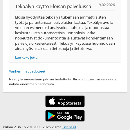
19.02.2026
Tekoälyn käyttö Eloisan palveluissa
Eloisa hyödyntää tekoälyä tukemaan ammattilaisten
työtä ja parantamaan palveluiden laatua. Tekoälyn avulla
voidaan esimerkiksi analysoida puheluja ja muodostaa
keskusteluista automaattisia luonnoksia, jotka
nopeuttavat dokumentointia ja auttavat kohdentamaan
palveluja oikea-​aikaisesti. Tekoälyn käytössä huomioidaan
aina myös asiakkaan tietosuoja ja tietoturva.
Lue koko juttu
Vanhemmat tiedotteet
Näet yllä ainoastaan julkisia tiedotteita. Kirjauduttuasi sisään saatat
nähdä enemmän tiedotteita.
Wilma 2.36.16.2 © 2000-2026 Visma
Lisenssit