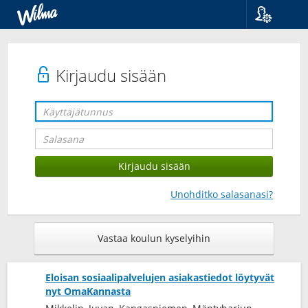
Kieli
Suomi
Svenska
Kirjaudu sisään
English
Unohditko salasanasi?
Vastaa koulun kyselyihin
Eloisan sosiaalipalvelujen asiakastiedot löytyvät
nyt OmaKannasta