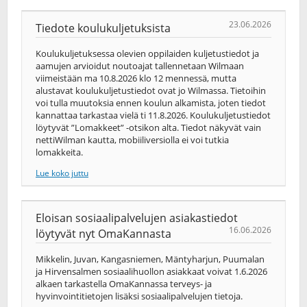
23.06.2026
Tiedote koulukuljetuksista
Koulukuljetuksessa olevien oppilaiden kuljetustiedot ja
aamujen arvioidut noutoajat tallennetaan Wilmaan
viimeistään ma 10.8.2026 klo 12 mennessä, mutta
alustavat koulukuljetustiedot ovat jo Wilmassa. Tietoihin
voi tulla muutoksia ennen koulun alkamista, joten tiedot
kannattaa tarkastaa vielä ti 11.8.2026. Koulukuljetustiedot
löytyvät ”Lomakkeet” -otsikon alta. Tiedot näkyvät vain
nettiWilman kautta, mobiiliversiolla ei voi tutkia
lomakkeita.
Lue koko juttu
Eloisan sosiaalipalvelujen asiakastiedot
16.06.2026
löytyvät nyt OmaKannasta
Mikkelin, Juvan, Kangasniemen, Mäntyharjun, Puumalan
ja Hirvensalmen sosiaalihuollon asiakkaat voivat 1.6.2026
alkaen tarkastella OmaKannassa terveys-​ ja
hyvinvointitietojen lisäksi sosiaalipalvelujen tietoja.