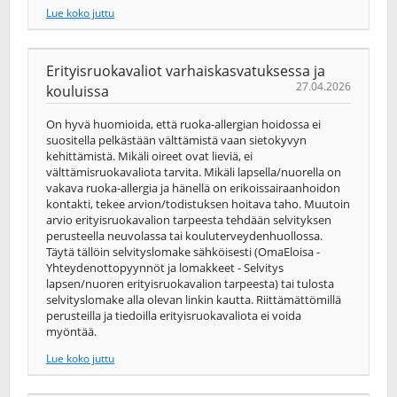
Lue koko juttu
Erityisruokavaliot varhaiskasvatuksessa ja
27.04.2026
kouluissa
On hyvä huomioida, että ruoka-allergian hoidossa ei
suositella pelkästään välttämistä vaan sietokyvyn
kehittämistä. Mikäli oireet ovat lieviä, ei
välttämisruokavaliota tarvita. Mikäli lapsella/nuorella on
vakava ruoka-allergia ja hänellä on erikoissairaanhoidon
kontakti, tekee arvion/todistuksen hoitava taho. Muutoin
arvio erityisruokavalion tarpeesta tehdään selvityksen
perusteella neuvolassa tai kouluterveydenhuollossa.
Täytä tällöin selvityslomake sähköisesti (OmaEloisa -
Yhteydenottopyynnöt ja lomakkeet - Selvitys
lapsen/nuoren erityisruokavalion tarpeesta) tai tulosta
selvityslomake alla olevan linkin kautta. Riittämättömillä
perusteilla ja tiedoilla erityisruokavaliota ei voida
myöntää.
Lue koko juttu