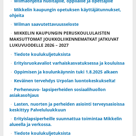
Wilmaohjeita huoltajille, oppilaille ja opettajille
Mikkelin kaupungin opetuksen käyttäjätunnukset,
ohjeita
Wilman saavutettavuusseloste
MIKKELIN KAUPUNGIN PERUSKOULULAISTEN
MAKSUTTOMAT JOUKKOLIIKENNEMATKAT JATKUVAT
LUKUVUODELLE 2026 – 2027
Tiedote koulukuljetuksista
Erityisruokavaliot varhaiskasvatuksessa ja kouluissa
Oppimisen ja koulunkäynnin tuki 1.8.2025 alkaen
Keväinen tervehdys Urpolan luontokeskukselta!
Perheneuvo- lapsiperheiden sosiaalihuollon
asiakasohjaus
Lasten, nuorten ja perheiden asiointi terveysasioissa
keskittyy Palveluluukkuun
Erityislapsiperheille suunnattua toimintaa Mikkelin
alueella ja verkossa.
Tiedote koulukuljetuksista