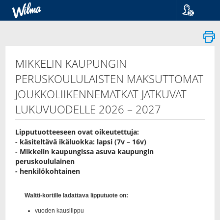
Kieli
Suomi
Svenska
English
MIKKELIN KAUPUNGIN
PERUSKOULULAISTEN MAKSUTTOMAT
JOUKKOLIIKENNEMATKAT JATKUVAT
LUKUVUODELLE 2026 – 2027
Lipputuotteeseen ovat oikeutettuja:
- käsiteltävä ikäluokka: lapsi (7v – 16v)
- Mikkelin kaupungissa asuva kaupungin
peruskoululainen
- henkilökohtainen