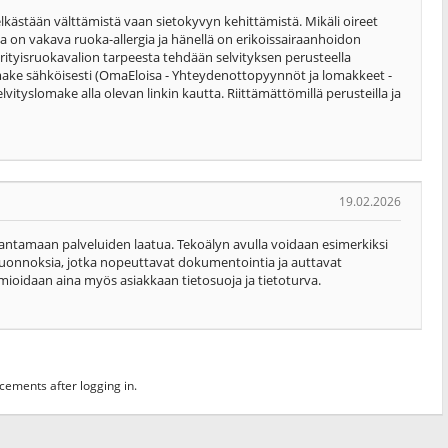
lkästään välttämistä vaan sietokyvyn kehittämistä. Mikäli oireet
ella on vakava ruoka-allergia ja hänellä on erikoissairaanhoidon
rityisruokavalion tarpeesta tehdään selvityksen perusteella
omake sähköisesti (OmaEloisa - Yhteydenottopyynnöt ja lomakkeet -
lvityslomake alla olevan linkin kautta. Riittämättömillä perusteilla ja
19.02.2026
antamaan palveluiden laatua. Tekoälyn avulla voidaan esimerkiksi
luonnoksia, jotka nopeuttavat dokumentointia ja auttavat
mioidaan aina myös asiakkaan tietosuoja ja tietoturva.
ments after logging in.