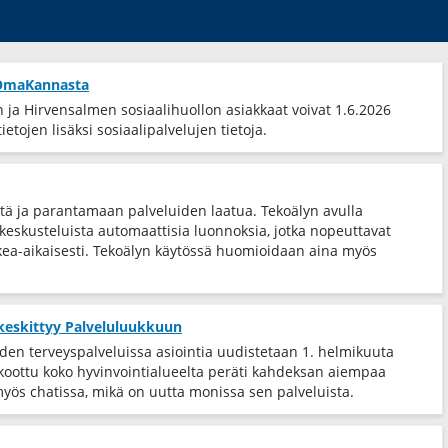
t OmaKannasta
ja Hirvensalmen sosiaalihuollon asiakkaat voivat 1.6.2026
etojen lisäksi sosiaalipalvelujen tietoja.
tä ja parantamaan palveluiden laatua. Tekoälyn avulla
eskusteluista automaattisia luonnoksia, jotka nopeuttavat
ea-​aikaisesti. Tekoälyn käytössä huomioidaan aina myös
 keskittyy Palveluluukkuun
iden terveyspalveluissa asiointia uudistetaan 1. helmikuuta
 koottu koko hyvinvointialueelta peräti kahdeksan aiempaa
myös chatissa, mikä on uutta monissa sen palveluista.