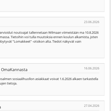
23.06.2026
 arvioidut noutoajat tallennetaan Wilmaan viimeistään ma 10.8.2026
massa. Tietoihin voi tulla muutoksia ennen koulun alkamista, joten
t löytyvät ”Lomakkeet” -otsikon alta. Tiedot näkyvät vain
16.06.2026
nyt OmaKannasta
almen sosiaalihuollon asiakkaat voivat 1.6.2026 alkaen tarkastella
ujen tietoja.
27.04.2026
a