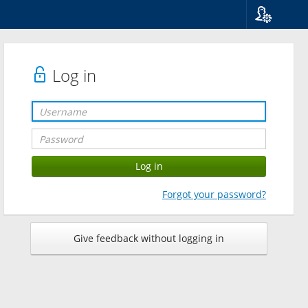
Language
Suomi
Svenska
Log in
English
Forgot your password?
Give feedback without logging in