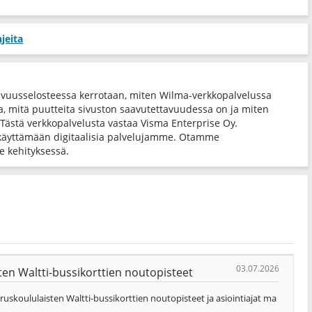
jeita
avuusselosteessa kerrotaan, miten Wilma-verkkopalvelussa
ta, mitä puutteita sivuston saavutettavuudessa on ja miten
 Tästä verkkopalvelusta vastaa Visma Enterprise Oy.
käyttämään digitaalisia palvelujamme. Otamme
 kehityksessä.
03.07.2026
en Waltti-bussikorttien noutopisteet
skoululaisten Waltti-bussikorttien noutopisteet ja asiointiajat ma