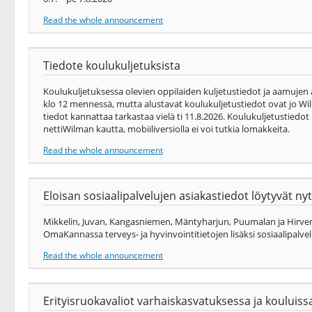
Read the whole announcement
Tiedote koulukuljetuksista
Koulukuljetuksessa olevien oppilaiden kuljetustiedot ja aamujen
klo 12 mennessä, mutta alustavat koulukuljetustiedot ovat jo Wil
tiedot kannattaa tarkastaa vielä ti 11.8.2026. Koulukuljetustiedo
nettiWilman kautta, mobiiliversiolla ei voi tutkia lomakkeita.
Read the whole announcement
Eloisan sosiaalipalvelujen asiakastiedot löytyvät 
Mikkelin, Juvan, Kangasniemen, Mäntyharjun, Puumalan ja Hirvens
OmaKannassa terveys-​ ja hyvinvointitietojen lisäksi sosiaalipalvel
Read the whole announcement
Erityisruokavaliot varhaiskasvatuksessa ja kouluiss