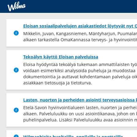
Eloisan sosiaalipalvelujen asiakastiedot löytyvät ny
Mikkelin, Juvan, Kangasniemen, Mäntyharjun, Puumalan 
alkaen tarkastella OmaKannassa terveys-​ ja hyvinvointiti
Tekoälyn käyttö Eloisan palveluissa
Eloisa hyödyntää tekoälyä tukemaan ammattilaisten työ
voidaan esimerkiksi analysoida puheluja ja muodostaa k
dokumentointia ja auttavat kohdentamaan palveluja oik
asiakkaan tietosuoja ja tietoturva.
Lasten, nuorten ja perheiden asiointi terveysasioissa
Etelä-Savon hyvinvointialueen lasten, nuorten ja perhe
alkaen. Palveluluukku on uusi asiointikanava, johon on
puhelinpalvelua. Lisäksi Palveluluukku avaa asioinnin 
Wilmaohjeita huoltajille, oppilaille ja opettajille