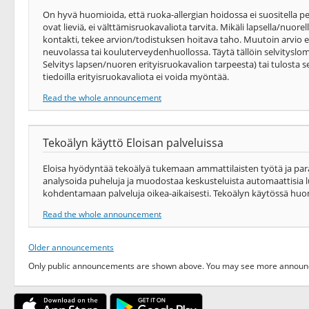
On hyvä huomioida, että ruoka-allergian hoidossa ei suositella pe
ovat lieviä, ei välttämisruokavaliota tarvita. Mikäli lapsella/nuor
kontakti, tekee arvion/todistuksen hoitava taho. Muutoin arvio e
neuvolassa tai kouluterveydenhuollossa. Täytä tällöin selvitysl
Selvitys lapsen/nuoren erityisruokavalion tarpeesta) tai tulosta se
tiedoilla erityisruokavaliota ei voida myöntää.
Read the whole announcement
Tekoälyn käyttö Eloisan palveluissa
Eloisa hyödyntää tekoälyä tukemaan ammattilaisten työtä ja par
analysoida puheluja ja muodostaa keskusteluista automaattisia 
kohdentamaan palveluja oikea-​aikaisesti. Tekoälyn käytössä huo
Read the whole announcement
Older announcements
Only public announcements are shown above. You may see more announce