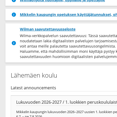
Mikkelin kaupungin opetuksen käyttäjätunnukset, oh
Wilman saavutettavuusseloste
Wilma-verkkopalvelun saavutettavuus: Tässä saavutett
noudatetaan lakia digitaalisten palvelujen tarjoamises
voit antaa meille palautetta saavutettavuusongelmista.
Haluamme, että mahdollisimman moni käyttäjä pystyy 
saavutettavuuden huomioon digitaalisten palvelujemme
Lähemäen koulu
Latest announcements
Lukuvuoden 2026-2027 / 1. luokkien peruskoululaist
Mikkelin kaupungin lukuvuoden 2026–2027 uusien 1. luokkien peru
6.7. – pe 7.8.2026