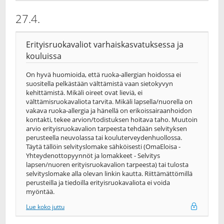
27.4.
Erityisruokavaliot varhaiskasvatuksessa ja
kouluissa
On hyvä huomioida, että ruoka-allergian hoidossa ei
suositella pelkästään välttämistä vaan sietokyvyn
kehittämistä. Mikäli oireet ovat lieviä, ei
välttämisruokavaliota tarvita. Mikäli lapsella/nuorella on
vakava ruoka-allergia ja hänellä on erikoissairaanhoidon
kontakti, tekee arvion/todistuksen hoitava taho. Muutoin
arvio erityisruokavalion tarpeesta tehdään selvityksen
perusteella neuvolassa tai kouluterveydenhuollossa.
Täytä tällöin selvityslomake sähköisesti (OmaEloisa -
Yhteydenottopyynnöt ja lomakkeet - Selvitys
lapsen/nuoren erityisruokavalion tarpeesta) tai tulosta
selvityslomake alla olevan linkin kautta. Riittämättömillä
perusteilla ja tiedoilla erityisruokavaliota ei voida
myöntää.
Lue koko juttu