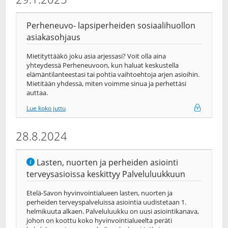
Perheneuvo- lapsiperheiden sosiaalihuollon
asiakasohjaus
Mietityttääkö joku asia arjessasi? Voit olla aina
yhteydessä Perheneuvoon, kun haluat keskustella
elämäntilanteestasi tai pohtia vaihtoehtoja arjen asioihin.
Mietitään yhdessä, miten voimme sinua ja perhettäsi
auttaa.
Lue koko juttu
28.8.2024
Lasten, nuorten ja perheiden asiointi
terveysasioissa keskittyy Palveluluukkuun
Etelä-Savon hyvinvointialueen lasten, nuorten ja
perheiden terveyspalveluissa asiointia uudistetaan 1.
helmikuuta alkaen. Palveluluukku on uusi asiointikanava,
johon on koottu koko hyvinvointialueelta peräti