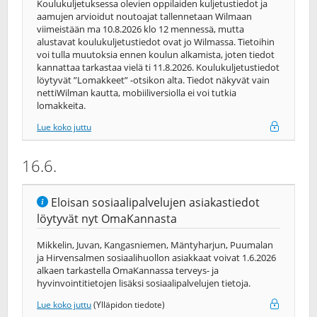
Koulukuljetuksessa olevien oppilaiden kuljetustiedot ja
aamujen arvioidut noutoajat tallennetaan Wilmaan
viimeistään ma 10.8.2026 klo 12 mennessä, mutta
alustavat koulukuljetustiedot ovat jo Wilmassa. Tietoihin
voi tulla muutoksia ennen koulun alkamista, joten tiedot
kannattaa tarkastaa vielä ti 11.8.2026. Koulukuljetustiedot
löytyvät ”Lomakkeet” -otsikon alta. Tiedot näkyvät vain
nettiWilman kautta, mobiiliversiolla ei voi tutkia
lomakkeita.
Lue koko juttu
16.6.
Eloisan sosiaalipalvelujen asiakastiedot
löytyvät nyt OmaKannasta
Mikkelin, Juvan, Kangasniemen, Mäntyharjun, Puumalan
ja Hirvensalmen sosiaalihuollon asiakkaat voivat 1.6.2026
alkaen tarkastella OmaKannassa terveys-​ ja
hyvinvointitietojen lisäksi sosiaalipalvelujen tietoja.
Lue koko juttu
(Ylläpidon tiedote)