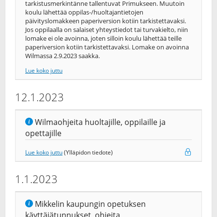
tarkistusmerkintänne tallentuvat Primukseen. Muutoin
koulu lähettää oppilas-/huoltajantietojen
päivityslomakkeen paperiversion kotiin tarkistettavaksi.
Jos oppilaalla on salaiset yhteystiedot tai turvakielto, niin
lomake ei ole avoinna, joten silloin koulu lähettää teille
paperiversion kotiin tarkistettavaksi. Lomake on avoinna
Wilmassa 2.9.2023 saakka.
Lue koko juttu
12.1.2023
Wilmaohjeita huoltajille, oppilaille ja
opettajille
Lue koko juttu
(Ylläpidon tiedote)
1.1.2023
Mikkelin kaupungin opetuksen
käyttäjätunnukset, ohjeita