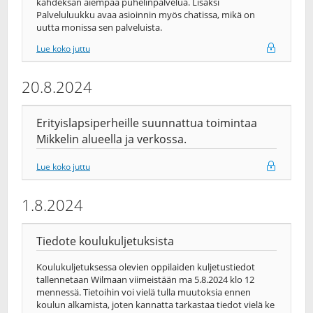
kahdeksan aiempaa puhelinpalvelua. Lisäksi
Palveluluukku avaa asioinnin myös chatissa, mikä on
uutta monissa sen palveluista.
Lue koko juttu
20.8.2024
Erityislapsiperheille suunnattua toimintaa
Mikkelin alueella ja verkossa.
Lue koko juttu
1.8.2024
Tiedote koulukuljetuksista
Koulukuljetuksessa olevien oppilaiden kuljetustiedot
tallennetaan Wilmaan viimeistään ma 5.8.2024 klo 12
mennessä. Tietoihin voi vielä tulla muutoksia ennen
koulun alkamista, joten kannatta tarkastaa tiedot vielä ke