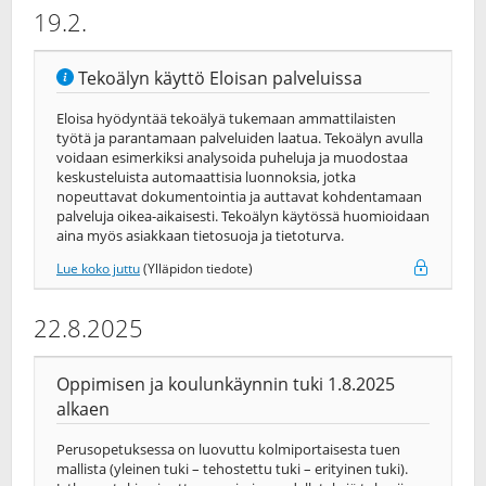
19.2.
Tekoälyn käyttö Eloisan palveluissa
Eloisa hyödyntää tekoälyä tukemaan ammattilaisten
työtä ja parantamaan palveluiden laatua. Tekoälyn avulla
voidaan esimerkiksi analysoida puheluja ja muodostaa
keskusteluista automaattisia luonnoksia, jotka
nopeuttavat dokumentointia ja auttavat kohdentamaan
palveluja oikea-​aikaisesti. Tekoälyn käytössä huomioidaan
aina myös asiakkaan tietosuoja ja tietoturva.
Lue koko juttu
(Ylläpidon tiedote)
22.8.2025
Oppimisen ja koulunkäynnin tuki 1.8.2025
alkaen
Perusopetuksessa on luovuttu kolmiportaisesta tuen
mallista (yleinen tuki – tehostettu tuki – erityinen tuki).