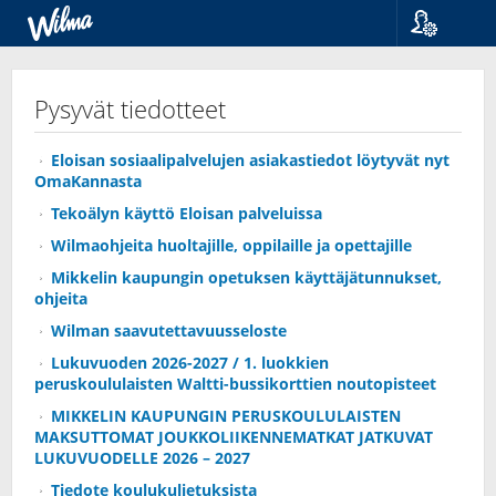
Kieli
Suomi
Pysyvät tiedotteet
Svenska
English
Eloisan sosiaalipalvelujen asiakastiedot löytyvät nyt
OmaKannasta
Tekoälyn käyttö Eloisan palveluissa
Wilmaohjeita huoltajille, oppilaille ja opettajille
Mikkelin kaupungin opetuksen käyttäjätunnukset,
ohjeita
Wilman saavutettavuusseloste
Lukuvuoden 2026-2027 / 1. luokkien
peruskoululaisten Waltti-bussikorttien noutopisteet
MIKKELIN KAUPUNGIN PERUSKOULULAISTEN
MAKSUTTOMAT JOUKKOLIIKENNEMATKAT JATKUVAT
LUKUVUODELLE 2026 – 2027
Tiedote koulukuljetuksista