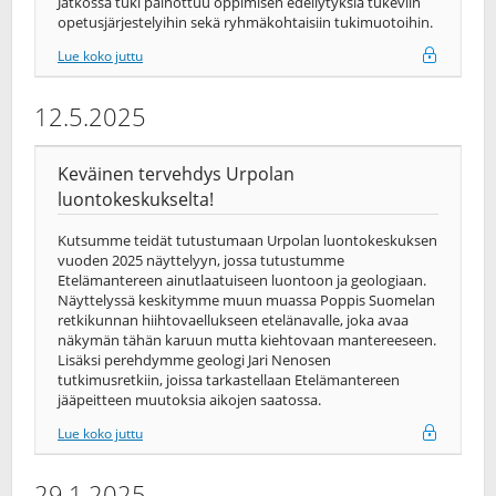
Jatkossa tuki painottuu oppimisen edellytyksiä tukeviin
opetusjärjestelyihin sekä ryhmäkohtaisiin tukimuotoihin.
Lue koko juttu
12.5.2025
Keväinen tervehdys Urpolan
luontokeskukselta!
Kutsumme teidät tutustumaan Urpolan luontokeskuksen
vuoden 2025 näyttelyyn, jossa tutustumme
Etelämantereen ainutlaatuiseen luontoon ja geologiaan.
Näyttelyssä keskitymme muun muassa Poppis Suomelan
retkikunnan hiihtovaellukseen etelänavalle, joka avaa
näkymän tähän karuun mutta kiehtovaan mantereeseen.
Lisäksi perehdymme geologi Jari Nenosen
tutkimusretkiin, joissa tarkastellaan Etelämantereen
jääpeitteen muutoksia aikojen saatossa.
Lue koko juttu
29.1.2025