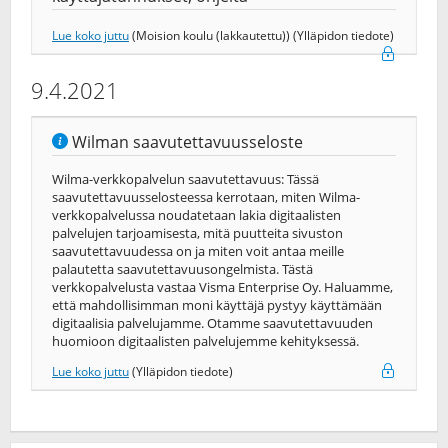
Lue koko juttu
(Moision koulu (lakkautettu)) (Ylläpidon tiedote)
9.4.2021
Wilman saavutettavuusseloste
Wilma-verkkopalvelun saavutettavuus: Tässä
saavutettavuusselosteessa kerrotaan, miten Wilma-
verkkopalvelussa noudatetaan lakia digitaalisten
palvelujen tarjoamisesta, mitä puutteita sivuston
saavutettavuudessa on ja miten voit antaa meille
palautetta saavutettavuusongelmista. Tästä
verkkopalvelusta vastaa Visma Enterprise Oy. Haluamme,
että mahdollisimman moni käyttäjä pystyy käyttämään
digitaalisia palvelujamme. Otamme saavutettavuuden
huomioon digitaalisten palvelujemme kehityksessä.
Lue koko juttu
(Ylläpidon tiedote)