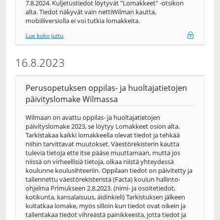
7.8.2024. Kuljetustiedot löytyvät "Lomakkeet" -otsikon
alta. Tiedot näkyvät vain nettiWilman kautta,
mobiiliversiolla ei voi tutkia lomakkeita.
Lue koko juttu
16.8.2023
Perusopetuksen oppilas- ja huoltajatietojen
päivityslomake Wilmassa
Wilmaan on avattu oppilas- ja huoltajatietojen
päivityslomake 2023, se löytyy Lomakkeet osion alta.
Tarkistakaa kaikki lomakkeella olevat tiedot ja tehkää
niihin tarvittavat muutokset. Väestörekisterin kautta
tulevia tietoja ette itse pääse muuttamaan, mutta jos
niissä on virheellisiä tietoja, olkaa niistä yhteydessä
koulunne koulusihteeriin. Oppilaan tiedot on päivitetty ja
tallennettu väestörekisteristä (Facta) koulun hallinto-
ohjelma Primukseen 2.8.2023. (nimi- ja osoitetiedot,
kotikunta, kansalaisuus, äidinkieli) Tarkistuksen jälkeen
kuitatkaa lomake, myös silloin kun tiedot ovat oikein ja
tallentakaa tiedot vihreästä painikkeesta, jotta tiedot ja