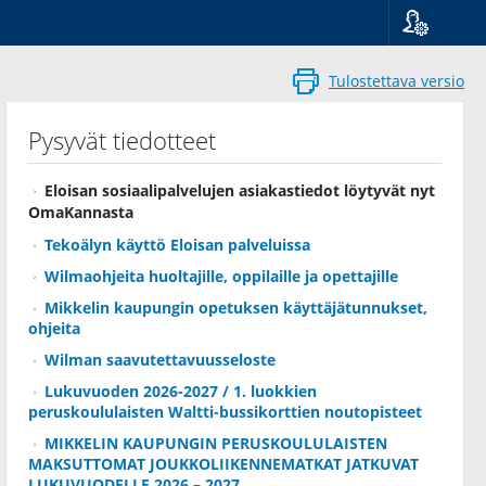
Kieli
Suomi
Tulostettava versio
Svenska
English
Pysyvät tiedotteet
Eloisan sosiaalipalvelujen asiakastiedot löytyvät nyt
OmaKannasta
Tekoälyn käyttö Eloisan palveluissa
Wilmaohjeita huoltajille, oppilaille ja opettajille
Mikkelin kaupungin opetuksen käyttäjätunnukset,
ohjeita
Wilman saavutettavuusseloste
Lukuvuoden 2026-2027 / 1. luokkien
peruskoululaisten Waltti-bussikorttien noutopisteet
MIKKELIN KAUPUNGIN PERUSKOULULAISTEN
MAKSUTTOMAT JOUKKOLIIKENNEMATKAT JATKUVAT
LUKUVUODELLE 2026 – 2027