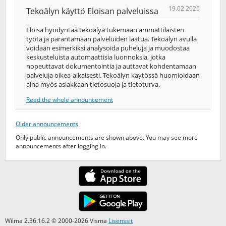
19.02.2026
Tekoälyn käyttö Eloisan palveluissa
Eloisa hyödyntää tekoälyä tukemaan ammattilaisten
työtä ja parantamaan palveluiden laatua. Tekoälyn avulla
voidaan esimerkiksi analysoida puheluja ja muodostaa
keskusteluista automaattisia luonnoksia, jotka
nopeuttavat dokumentointia ja auttavat kohdentamaan
palveluja oikea-​aikaisesti. Tekoälyn käytössä huomioidaan
aina myös asiakkaan tietosuoja ja tietoturva.
Read the whole announcement
Older announcements
Only public announcements are shown above. You may see more
announcements after logging in.
Wilma 2.36.16.2 © 2000-2026 Visma
Lisenssit