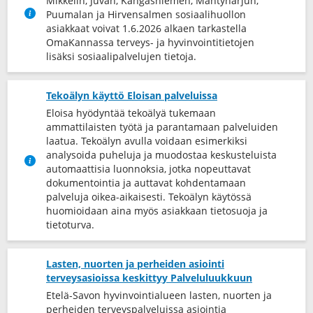
Mikkelin, Juvan, Kangasniemen, Mäntyharjun,
Puumalan ja Hirvensalmen sosiaalihuollon
asiakkaat voivat 1.6.2026 alkaen tarkastella
OmaKannassa terveys-​ ja hyvinvointitietojen
lisäksi sosiaalipalvelujen tietoja.
Tekoälyn käyttö Eloisan palveluissa
Eloisa hyödyntää tekoälyä tukemaan
ammattilaisten työtä ja parantamaan palveluiden
laatua. Tekoälyn avulla voidaan esimerkiksi
analysoida puheluja ja muodostaa keskusteluista
automaattisia luonnoksia, jotka nopeuttavat
dokumentointia ja auttavat kohdentamaan
palveluja oikea-​aikaisesti. Tekoälyn käytössä
huomioidaan aina myös asiakkaan tietosuoja ja
tietoturva.
Lasten, nuorten ja perheiden asiointi
terveysasioissa keskittyy Palveluluukkuun
Etelä-Savon hyvinvointialueen lasten, nuorten ja
perheiden terveyspalveluissa asiointia