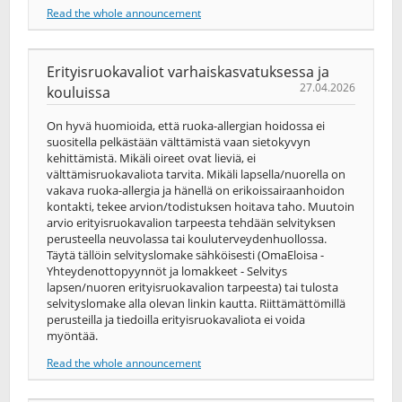
Read the whole announcement
Erityisruokavaliot varhaiskasvatuksessa ja
27.04.2026
kouluissa
On hyvä huomioida, että ruoka-allergian hoidossa ei
suositella pelkästään välttämistä vaan sietokyvyn
kehittämistä. Mikäli oireet ovat lieviä, ei
välttämisruokavaliota tarvita. Mikäli lapsella/nuorella on
vakava ruoka-allergia ja hänellä on erikoissairaanhoidon
kontakti, tekee arvion/todistuksen hoitava taho. Muutoin
arvio erityisruokavalion tarpeesta tehdään selvityksen
perusteella neuvolassa tai kouluterveydenhuollossa.
Täytä tällöin selvityslomake sähköisesti (OmaEloisa -
Yhteydenottopyynnöt ja lomakkeet - Selvitys
lapsen/nuoren erityisruokavalion tarpeesta) tai tulosta
selvityslomake alla olevan linkin kautta. Riittämättömillä
perusteilla ja tiedoilla erityisruokavaliota ei voida
myöntää.
Read the whole announcement