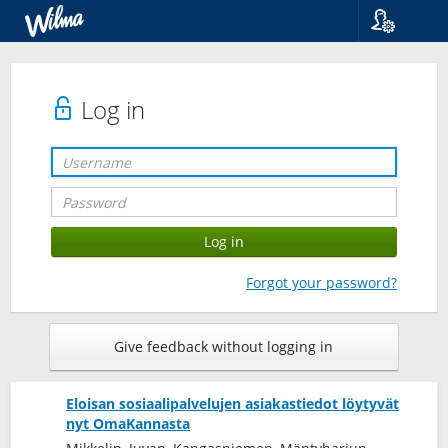
Language
Suomi
Svenska
Log in
English
Forgot your password?
Give feedback without logging in
Eloisan sosiaalipalvelujen asiakastiedot löytyvät
nyt OmaKannasta