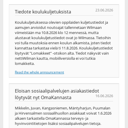
23.06.2026
Tiedote koulukuljetuksista
Koulukuljetuksessa olevien oppilaiden kuljetustiedot ja
aamujen arvioidut noutoajat tallennetaan Wilmaan
viimeistään ma 10.8.2026 klo 12 mennessä, mutta
alustavat koulukuljetustiedot ovat jo Wilmassa. Tietoihin
voi tulla muutoksia ennen koulun alkamista, joten tiedot
kannattaa tarkastaa vielä ti 11.8.2026. Koulukuljetustiedot
löytyvät ”Lomakkeet” -otsikon alta. Tiedot näkyvät vain
nettiWilman kautta, mobiiliversiolla ei voi tutkia
lomakkeita.
Read the whole announcement
Eloisan sosiaalipalvelujen asiakastiedot
16.06.2026
löytyvät nyt OmaKannasta
Mikkelin, Juvan, Kangasniemen, Mäntyharjun, Puumalan
ja Hirvensalmen sosiaalihuollon asiakkaat voivat 1.6.2026
alkaen tarkastella OmaKannassa terveys-​ ja
hyvinvointitietojen lisäksi sosiaalipalvelujen tietoja.