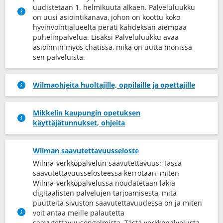
uudistetaan 1. helmikuuta alkaen. Palveluluukku
on uusi asiointikanava, johon on koottu koko
hyvinvointialueelta peräti kahdeksan aiempaa
puhelinpalvelua. Lisäksi Palveluluukku avaa
asioinnin myös chatissa, mikä on uutta monissa
sen palveluista.
Wilmaohjeita huoltajille, oppilaille ja opettajille
Mikkelin kaupungin opetuksen
käyttäjätunnukset, ohjeita
Wilman saavutettavuusseloste
Wilma-verkkopalvelun saavutettavuus: Tässä
saavutettavuusselosteessa kerrotaan, miten
Wilma-verkkopalvelussa noudatetaan lakia
digitaalisten palvelujen tarjoamisesta, mitä
puutteita sivuston saavutettavuudessa on ja miten
voit antaa meille palautetta
saavutettavuusongelmista. Tästä verkkopalvelusta