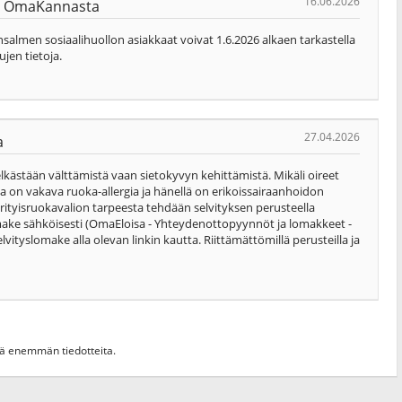
16.06.2026
nyt OmaKannasta
almen sosiaalihuollon asiakkaat voivat 1.6.2026 alkaen tarkastella
ujen tietoja.
27.04.2026
a
lkästään välttämistä vaan sietokyvyn kehittämistä. Mikäli oireet
ella on vakava ruoka-allergia ja hänellä on erikoissairaanhoidon
rityisruokavalion tarpeesta tehdään selvityksen perusteella
omake sähköisesti (OmaEloisa - Yhteydenottopyynnöt ja lomakkeet -
lvityslomake alla olevan linkin kautta. Riittämättömillä perusteilla ja
hdä enemmän tiedotteita.