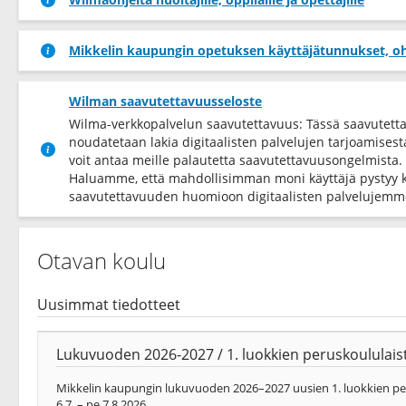
Mikkelin kaupungin opetuksen käyttäjätunnukset, oh
Wilman saavutettavuusseloste
Wilma-verkkopalvelun saavutettavuus: Tässä saavutett
noudatetaan lakia digitaalisten palvelujen tarjoamises
voit antaa meille palautetta saavutettavuusongelmista.
Haluamme, että mahdollisimman moni käyttäjä pystyy 
saavutettavuuden huomioon digitaalisten palvelujemme
Otavan koulu
Uusimmat tiedotteet
Lukuvuoden 2026-2027 / 1. luokkien peruskoululaist
Mikkelin kaupungin lukuvuoden 2026–2027 uusien 1. luokkien peru
6.7. – pe 7.8.2026