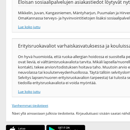
Eloisan sosiaalipalvelujen asiakastiedot löytyvät 
Mikkelin, Juvan, Kangasniemen, Mäntyharjun, Puumalan ja Hirvens
OmaKannassa terveys-​ ja hyvinvointitietojen lisäksi sosiaalipalvel
Lue koko juttu
Erityisruokavaliot varhaiskasvatuksessa ja kouluiss
On hyvä huomioida, että ruoka-allergian hoidossa ei suositella pe
ovat lieviä, ei välttämisruokavaliota tarvita. Mikäli lapsella/nuor
kontakti, tekee arvion/todistuksen hoitava taho. Muutoin arvio e
neuvolassa tai kouluterveydenhuollossa. Täytä tällöin selvitysl
Selvitys lapsen/nuoren erityisruokavalion tarpeesta) tai tulosta se
tiedoilla erityisruokavaliota ei voida myöntää.
Lue koko juttu
Vanhemmat tiedotteet
Näet yllä ainoastaan julkisia tiedotteita. Kirjauduttuasi sisään saatat nä