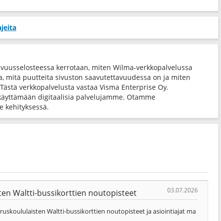
jeita
avuusselosteessa kerrotaan, miten Wilma-verkkopalvelussa
ta, mitä puutteita sivuston saavutettavuudessa on ja miten
 Tästä verkkopalvelusta vastaa Visma Enterprise Oy.
käyttämään digitaalisia palvelujamme. Otamme
 kehityksessä.
03.07.2026
en Waltti-bussikorttien noutopisteet
skoululaisten Waltti-bussikorttien noutopisteet ja asiointiajat ma