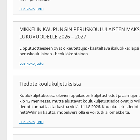
Lue koko juttu
MIKKELIN KAUPUNGIN PERUSKOULULAISTEN MAKS
LUKUVUODELLE 2026 – 2027
Lipputuotteeseen ovat oikeutettuja: - käsiteltävä ikäluokka: laps
peruskoululainen - henkilökohtainen
Lue koko juttu
Tiedote koulukuljetuksista
Koulukuljetuksessa olevien oppilaiden kuljetustiedot ja aamujen
klo 12 mennessä, mutta alustavat koulukuljetustiedot ovat jo Wil
tiedot kannattaa tarkastaa vielä ti 11.8.2026. Koulukuljetustiedo
nettiWilman kautta, mobiiliversiolla ei voi tutkia lomakkeita.
Lue koko juttu