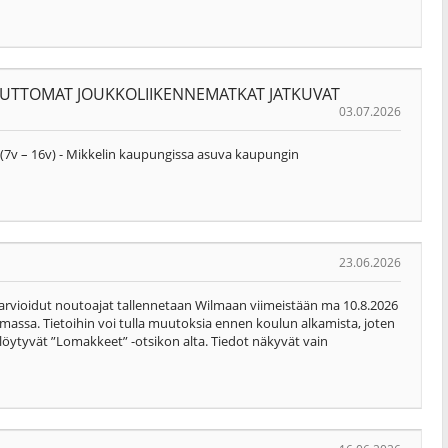
UTTOMAT JOUKKOLIIKENNEMATKAT JATKUVAT
03.07.2026
i (7v – 16v) - Mikkelin kaupungissa asuva kaupungin
23.06.2026
 arvioidut noutoajat tallennetaan Wilmaan viimeistään ma 10.8.2026
massa. Tietoihin voi tulla muutoksia ennen koulun alkamista, joten
t löytyvät ”Lomakkeet” -otsikon alta. Tiedot näkyvät vain