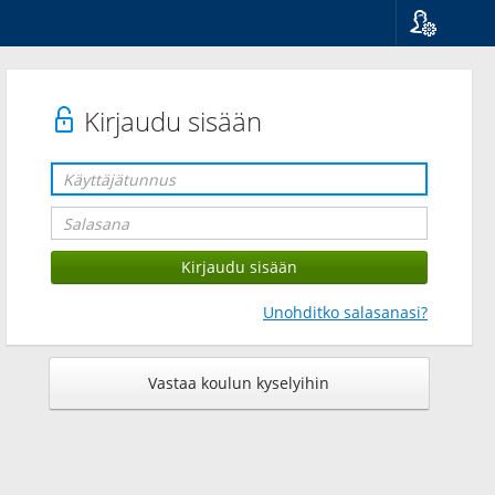
Kieli
Suomi
Svenska
Kirjaudu sisään
English
Unohditko salasanasi?
Vastaa koulun kyselyihin