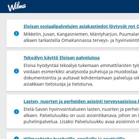
Eloisan sosiaalipalvelujen asiakastiedot löytyvät ny
Mikkelin, Juvan, Kangasniemen, Mäntyharjun, Puumalan 
alkaen tarkastella OmaKannassa terveys-​ ja hyvinvointiti
Tekoälyn käyttö Eloisan palveluissa
Eloisa hyödyntää tekoälyä tukemaan ammattilaisten työ
voidaan esimerkiksi analysoida puheluja ja muodostaa k
dokumentointia ja auttavat kohdentamaan palveluja oik
asiakkaan tietosuoja ja tietoturva.
Lasten, nuorten ja perheiden asiointi terveysasioissa
Etelä-Savon hyvinvointialueen lasten, nuorten ja perhe
alkaen. Palveluluukku on uusi asiointikanava, johon on
puhelinpalvelua. Lisäksi Palveluluukku avaa asioinnin 
Wilmaohjeita huoltajille, oppilaille ja opettajille