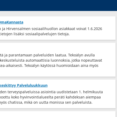
t OmaKannasta
ja Hirvensalmen sosiaalihuollon asiakkaat voivat 1.6.2026
etojen lisäksi sosiaalipalvelujen tietoja.
tä ja parantamaan palveluiden laatua. Tekoälyn avulla
eskusteluista automaattisia luonnoksia, jotka nopeuttavat
ea-​aikaisesti. Tekoälyn käytössä huomioidaan aina myös
 keskittyy Palveluluukkuun
iden terveyspalveluissa asiointia uudistetaan 1. helmikuuta
 koottu koko hyvinvointialueelta peräti kahdeksan aiempaa
myös chatissa, mikä on uutta monissa sen palveluista.