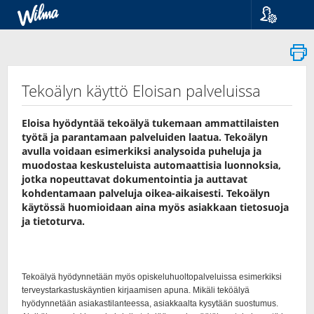
Kieli
Suomi
Svenska
English
Tekoälyn käyttö Eloisan palveluissa
Eloisa hyödyntää tekoälyä tukemaan ammattilaisten
työtä ja parantamaan palveluiden laatua. Tekoälyn
avulla voidaan esimerkiksi analysoida puheluja ja
muodostaa keskusteluista automaattisia luonnoksia,
jotka nopeuttavat dokumentointia ja auttavat
kohdentamaan palveluja oikea-​aikaisesti. Tekoälyn
käytössä huomioidaan aina myös asiakkaan tietosuoja
ja tietoturva.