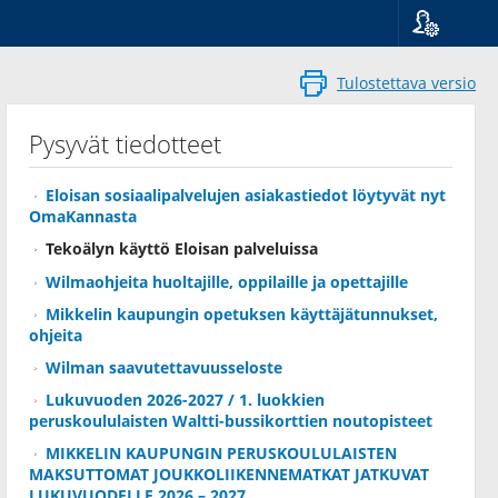
Kieli
Suomi
Tulostettava versio
Svenska
English
Pysyvät tiedotteet
Eloisan sosiaalipalvelujen asiakastiedot löytyvät nyt
OmaKannasta
Tekoälyn käyttö Eloisan palveluissa
Wilmaohjeita huoltajille, oppilaille ja opettajille
Mikkelin kaupungin opetuksen käyttäjätunnukset,
ohjeita
Wilman saavutettavuusseloste
Lukuvuoden 2026-2027 / 1. luokkien
peruskoululaisten Waltti-bussikorttien noutopisteet
MIKKELIN KAUPUNGIN PERUSKOULULAISTEN
MAKSUTTOMAT JOUKKOLIIKENNEMATKAT JATKUVAT
LUKUVUODELLE 2026 – 2027