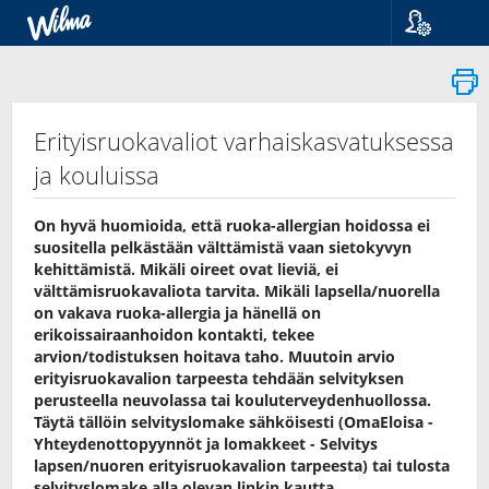
Kieli
Suomi
Svenska
English
Erityisruokavaliot varhaiskasvatuksessa
ja kouluissa
On hyvä huomioida, että ruoka-allergian hoidossa ei
suositella pelkästään välttämistä vaan sietokyvyn
kehittämistä. Mikäli oireet ovat lieviä, ei
välttämisruokavaliota tarvita. Mikäli lapsella/nuorella
on vakava ruoka-allergia ja hänellä on
erikoissairaanhoidon kontakti, tekee
arvion/todistuksen hoitava taho. Muutoin arvio
erityisruokavalion tarpeesta tehdään selvityksen
perusteella neuvolassa tai kouluterveydenhuollossa.
Täytä tällöin selvityslomake sähköisesti (OmaEloisa -
Yhteydenottopyynnöt ja lomakkeet - Selvitys
lapsen/nuoren erityisruokavalion tarpeesta) tai tulosta
selvityslomake alla olevan linkin kautta.