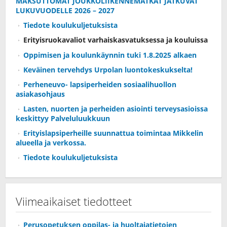
MAKSUTTOMAT JOUKKOLIIKENNEMATKAT JATKUVAT
LUKUVUODELLE 2026 – 2027
Tiedote koulukuljetuksista
Erityisruokavaliot varhaiskasvatuksessa ja kouluissa
Oppimisen ja koulunkäynnin tuki 1.8.2025 alkaen
Keväinen tervehdys Urpolan luontokeskukselta!
Perheneuvo- lapsiperheiden sosiaalihuollon
asiakasohjaus
Lasten, nuorten ja perheiden asiointi terveysasioissa
keskittyy Palveluluukkuun
Erityislapsiperheille suunnattua toimintaa Mikkelin
alueella ja verkossa.
Tiedote koulukuljetuksista
Viimeaikaiset tiedotteet
Perusopetuksen oppilas- ja huoltajatietojen