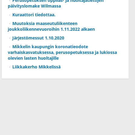
Perusopetuksen oppilas- ja huoltajatietojen
päivityslomake Wilmassa
Kuraattori tiedottaa.
Muutoksia maaseutuliikenteen
joukkoliikennevuoroihin 1.11.2022 alkaen
Järjestömessut 1.10.2020
Mikkelin kaupungin koronatieodote
varhaiskasvatuksessa, perusopetuksessa ja lukiossa
olevien lasten huoltajille
Liikkakerho Mikkelissä