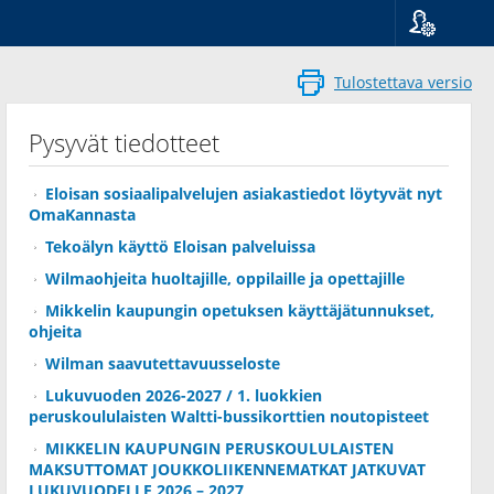
Kieli
Suomi
Tulostettava versio
Svenska
English
Pysyvät tiedotteet
Eloisan sosiaalipalvelujen asiakastiedot löytyvät nyt
OmaKannasta
Tekoälyn käyttö Eloisan palveluissa
Wilmaohjeita huoltajille, oppilaille ja opettajille
Mikkelin kaupungin opetuksen käyttäjätunnukset,
ohjeita
Wilman saavutettavuusseloste
Lukuvuoden 2026-2027 / 1. luokkien
peruskoululaisten Waltti-bussikorttien noutopisteet
MIKKELIN KAUPUNGIN PERUSKOULULAISTEN
MAKSUTTOMAT JOUKKOLIIKENNEMATKAT JATKUVAT
LUKUVUODELLE 2026 – 2027